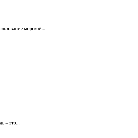
ользование морской...
 – это...