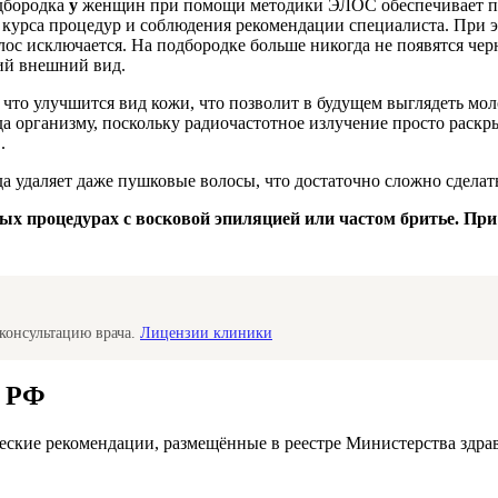
дбородка
у
женщин при помощи методики ЭЛОС обеспечивает пол
курса процедур и соблюдения рекомендации специалиста. При 
лос исключается. На подбородке больше никогда не появятся ч
ий внешний вид.
 что улучшится вид кожи, что позволит в будущем выглядеть мол
да организму, поскольку радиочастотное излучение просто раскр
.
 удаляет даже пушковые волосы, что достаточно сложно сделат
ных процедурах с восковой эпиляцией или частом бритье. П
консультацию врача.
Лицензии клиники
а РФ
ские рекомендации, размещённые в реестре Министерства здра