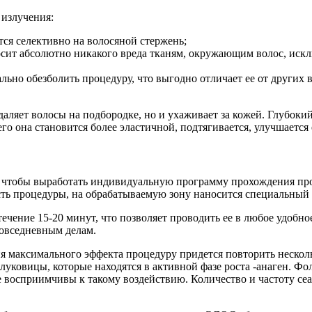
 излучения:
тся селективно на волосяной стержень;
осит абсолютно никакого вреда тканям, окружающим волос, иск
льно обезболить процедуру, что выгодно отличает ее от других 
даляет волосы на подбородке, но и ухаживает за кожей. Глубоки
 она становится более эластичной, подтягивается, улучшается е
о, чтобы выработать индивидуальную программу прохождения про
ть процедуры, на обрабатываемую зону наносится специальный 
ние 15-20 минут, что позволяет проводить ее в любое удобное 
повседневным делам.
я максимального эффекта процедуру придется повторить несколько
 луковицы, которые находятся в активной фазе роста -анаген.
е восприимчивы к такому воздействию. Количество и частоту сеа