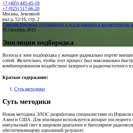
+7 (495) 445-45-18
+7 (925) 517-66-20
Москва, Земляной
вал д. 52/16, стр. 2
Главная
Научные публикации и исследования в косметологии 
05 Октябрь 2015
Эпиляция подбородка
Волосы в зоне подбородка у женщин радикально портят внешни
собой. Желательно, чтобы этот процесс был максимально быст
комбинированном воздействии лазерного и радиочастотного и
Краткое содержание:
Суть методики
Суть методики
Новая методика ЭЛОС разработана специалистами из Израиля и
Азию и США. Для эпиляции используется аппарат последнего п
импульсный свет в широком диапазоне и биполярное радиоволн
обеспечивающему идеальный результат.