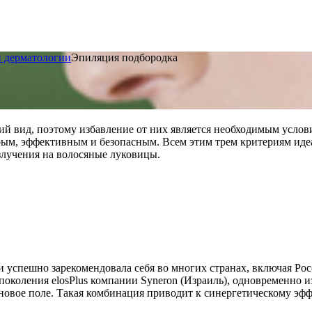
и дерматологии
Эпиляция подбородка
й вид, поэтому избавление от них является необходимым услови
рым, эффективным и безопасным. Всем этим трем критериям иде
злучения на волосяные луковицы.
 успешно зарекомендовала себя во многих странах, включая Ро
околения elosPlus компании Syneron (Израиль), одновременно 
овое поле. Такая комбинация приводит к синергетическому эфф