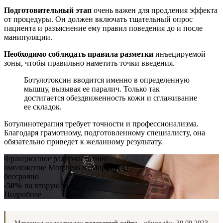
Подготовительный этап
очень важен для продления эффекта
от процедуры. Он должен включать тщательный опрос
пациента и разъяснение ему правил поведения до и после
манипуляции.
Необходимо соблюдать правила разметки
инъецируемой
зоны, чтобы правильно наметить точки введения.
Ботулотоксин вводится именно в определенную
мышцу, вызывая ее паралич. Только так
достигается обездвиженность кожи и сглаживание
ее складок.
Ботулинотерапия требует точности и профессионализма.
Благодаря грамотному, подготовленному специалисту, она
обязательно приведет к желанному результату.
Фракционное радиочастотное
омоложение Morpheus 8 (Морфеус8)
бессрочно
-50%
на вторую зону
Подробнее