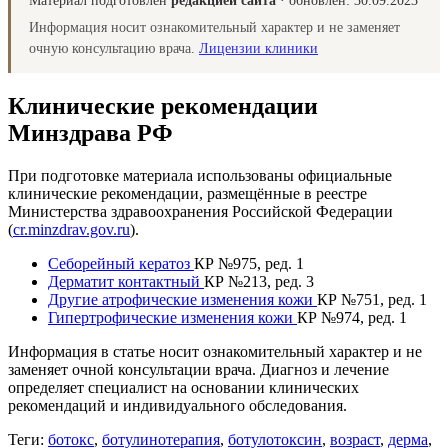
Материал подготовлен
редакцией сайта
· обновлён:
30.09.2023
Информация носит ознакомительный характер и не заменяет
очную консультацию врача.
Лицензии клиники
Клинические рекомендации
Минздрава РФ
При подготовке материала использованы официальные
клинические рекомендации, размещённые в реестре
Министерства здравоохранения Российской Федерации
(
cr.minzdrav.gov.ru
).
Себорейный кератоз
КР №975, ред. 1
Дерматит контактный
КР №213, ред. 3
Другие атрофические изменения кожи
КР №751, ред. 1
Гипертрофические изменения кожи
КР №974, ред. 1
Информация в статье носит ознакомительный характер и не
заменяет очной консультации врача. Диагноз и лечение
определяет специалист на основании клинических
рекомендаций и индивидуального обследования.
Теги:
ботокс
,
ботулинотерапия
,
ботулотоксин
,
возраст
,
дерма
,