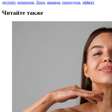
деспорт
,
инъекция
,
Лицо
,
мышцы
,
процедура
,
эффект
Читайте также