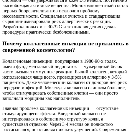
системой — она удерживается в коже 2-3 недели, постепенно
высвобождая активные вещества. Монокомпонентный состав
первых биоревитализантов исключил проблему
несовместимости. Специальная очистка и стандартизация
сырья минимизировали риск аллергических реакций.
Разработка новых игл 30-32G и техник введения сделала
процедуры практически безболезненными.
Почему коллагеновые инъекции не прижились в
современной косметологии?
Коллагеновые инъекции, популярные в 1980-90-х годах,
имели фундаментальный недостаток — чужеродный белок
часто вызывал иммунные реакции. Бычий коллаген, который
использовался чаще всего, провоцировал аллергию у 3-5%
пациентов. Даже человеческий коллаген от доноров нес риск
передачи инфекций. Молекулы коллагена слишком большие,
чтобы стимулировать собственные клетки — они просто
заполняли морщины как наполнитель.
Главная проблема коллагеновых инъекций — отсутствие
стимулирующего эффекта. Введенный коллаген не
интегрировался в собственную структуру кожи, а
существовал отдельно. Через 3-4 месяца он полностью
рассасывался, не оставляя никаких улучшений. Современная