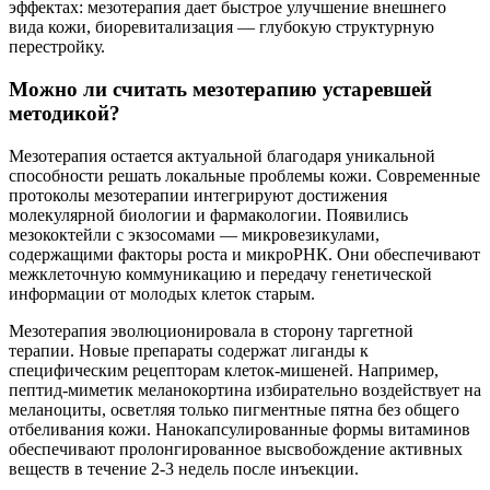
эффектах: мезотерапия дает быстрое улучшение внешнего
вида кожи, биоревитализация — глубокую структурную
перестройку.
Можно ли считать мезотерапию устаревшей
методикой?
Мезотерапия остается актуальной благодаря уникальной
способности решать локальные проблемы кожи. Современные
протоколы мезотерапии интегрируют достижения
молекулярной биологии и фармакологии. Появились
мезококтейли с экзосомами — микровезикулами,
содержащими факторы роста и микроРНК. Они обеспечивают
межклеточную коммуникацию и передачу генетической
информации от молодых клеток старым.
Мезотерапия эволюционировала в сторону таргетной
терапии. Новые препараты содержат лиганды к
специфическим рецепторам клеток-мишеней. Например,
пептид-миметик меланокортина избирательно воздействует на
меланоциты, осветляя только пигментные пятна без общего
отбеливания кожи. Нанокапсулированные формы витаминов
обеспечивают пролонгированное высвобождение активных
веществ в течение 2-3 недель после инъекции.