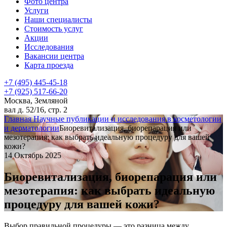
Фото центра
Услуги
Наши специалисты
Стоимость услуг
Акции
Исследования
Вакансии центра
Карта проезда
+7 (495) 445-45-18
+7 (925) 517-66-20
Москва, Земляной
вал д. 52/16, стр. 2
Главная
Научные публикации и исследования в косметологии
и дерматологии
Биоревитализация, биорепарация или
мезотерапия: как выбрать идеальную процедуру для вашей
кожи?
14 Октябрь 2025
Биоревитализация, биорепарация или
мезотерапия: как выбрать идеальную
процедуру для вашей кожи?
Выбор правильной процедуры — это разница между