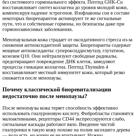
без системного гормонального эффекта. Пептид GHK-Cu
восстанавливает синтез коллагена до уровня молодой кожи,
компенсируя падение эстрогенов. Изофлавоны сои в составе
некоторых биорепарантов активируют те же сигнальные
пути, что и собственные гормоны, но безопасны даже при
гормонозависимых заболеваниях.
Менопаузальная кожа страдает от оксидативного стресса из-за
снижения антиоксидантной защиты. Биорепаранты содержат
мощные антиоксиданты: супероксиддисмутазу, глутатион,
коэнзим Q10. Они нейтрализуют свободные радикалы,
предотвращают повреждение ДНК клеток, замедляют
процессы гликации коллагена. Пептид Thymulen 4
восстанавливает местный иммунитет кожи, который резко
снижается после менопаузы.
Почему классической биоревитализации
недостаточно после менопаузы?
После менопаузы кожа теряет способность эффективно
использовать гиалуроновую кислоту. Фибробласты становятся
малоактивными, рецепторы CD44 экспрессируются слабо,
сигнальные каскады работают вяло. Введение чистой
гиалуронки в такую кожу похоже на полив засохшего дерева
— вода есть, но корни ее не впитывают. Нужны