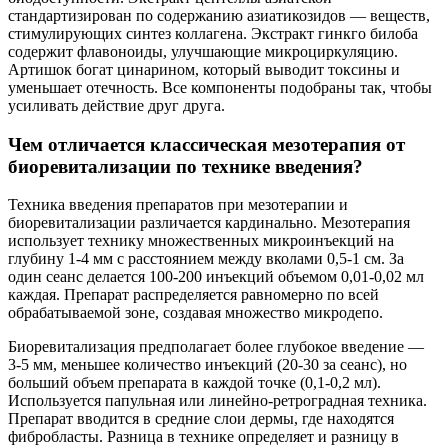
стандартизирован по содержанию азиатикозидов — веществ,
стимулирующих синтез коллагена. Экстракт гинкго билоба
содержит флавоноиды, улучшающие микроциркуляцию.
Артишок богат цинарином, который выводит токсины и
уменьшает отечность. Все компоненты подобраны так, чтобы
усиливать действие друг друга.
Чем отличается классическая мезотерапия от
биоревитализации по технике введения?
Техника введения препаратов при мезотерапии и
биоревитализации различается кардинально. Мезотерапия
использует технику множественных микроинъекций на
глубину 1-4 мм с расстоянием между вколами 0,5-1 см. За
один сеанс делается 100-200 инъекций объемом 0,01-0,02 мл
каждая. Препарат распределяется равномерно по всей
обрабатываемой зоне, создавая множество микродепо.
Биоревитализация предполагает более глубокое введение —
3-5 мм, меньшее количество инъекций (20-30 за сеанс), но
больший объем препарата в каждой точке (0,1-0,2 мл).
Используется папульная или линейно-ретроградная техника.
Препарат вводится в средние слои дермы, где находятся
фибробласты. Разница в технике определяет и разницу в