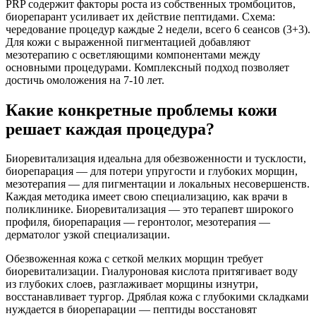
PRP содержит факторы роста из собственных тромбоцитов,
биорепарант усиливает их действие пептидами. Схема:
чередование процедур каждые 2 недели, всего 6 сеансов (3+3).
Для кожи с выраженной пигментацией добавляют
мезотерапию с осветляющими компонентами между
основными процедурами. Комплексный подход позволяет
достичь омоложения на 7-10 лет.
Какие конкретные проблемы кожи
решает каждая процедура?
Биоревитализация идеальна для обезвоженности и тусклости,
биорепарация — для потери упругости и глубоких морщин,
мезотерапия — для пигментации и локальных несовершенств.
Каждая методика имеет свою специализацию, как врачи в
поликлинике. Биоревитализация — это терапевт широкого
профиля, биорепарация — геронтолог, мезотерапия —
дерматолог узкой специализации.
Обезвоженная кожа с сеткой мелких морщин требует
биоревитализации. Гиалуроновая кислота притягивает воду
из глубоких слоев, разглаживает морщины изнутри,
восстанавливает тургор. Дряблая кожа с глубокими складками
нуждается в биорепарации — пептиды восстановят