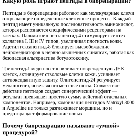
Какую роль играют пептиды в биорепарации?
Пептиды в биорепарации работают как молекулярные ключи,
открывающие определенные клеточные процессы. Каждый
пептид имеет уникальную последовательность аминокислот,
которая распознается специфическими рецепторами на
клетках. Пальмитоил пентапептид-4 стимулирует синтез
коллагена I, III и IV типов, увеличивая плотность кожи.
Ацетил гексапептид-8 блокирует высвобождение
нейромедиаторов в нервно-мышечных синапсах, работая как
безопасная альтернатива ботулотоксину.
Трипептид-1 меди восстанавливает поврежденную ДНК
клеток, активирует стволовые клетки кожи, усиливает
антиоксидантную защиту. Олигопептид-24 регулирует
меланогенез, осветляя пигментные пятна. Совместное
действие пептидов создает синергический эффект —
результат превышает простую сумму действий отдельных
компонентов. Например, комбинация пептидов Matrixyl 3000
и Argireline не только разглаживает морщины, но и
предотвращает формирование новых.
Почему биорепарацию называют «умной»
процедурой?