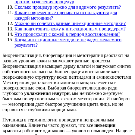
против разделения процедур
Сколько процедур нужно для видимого результата?
Какие современные препараты используются для
каждой методики?
Можно ли сочетать разные инъекционные методики?
Как подготовить кожу к инъекционным процедурам?
Что происходит с кожей в период восстановления?
Когда инъекционные методики не дадут желаемого
результата?
Биоревитализация, биорепарация и мезотерапия работают на
разных уровнях кожи и запускают разные процессы.
Биоревитализация насыщает дерму влагой и запускает синтез
собственного коллагена. Биорепарация восстанавливает
поврежденную структуру кожи пептидами и аминокислотами.
Мезотерапия доставляет витамины и микроэлементы в
поверхностные слои. Выбирая биоревитализацию ради
глубокого
увлажнения изнутри
, мы неизбежно жертвуем
быстрым поверхностным эффектом мезотерапии. И наоборот
— мезотерапия даст быстрое улучшение цвета лица, но не
справится с глубокими морщинами.
Путаница в терминологии приводит к неправильным
ожиданиям. Клиенты часто думают, что все
инъекции
красоты
работают одинаково — уколол и помолодел. На деле