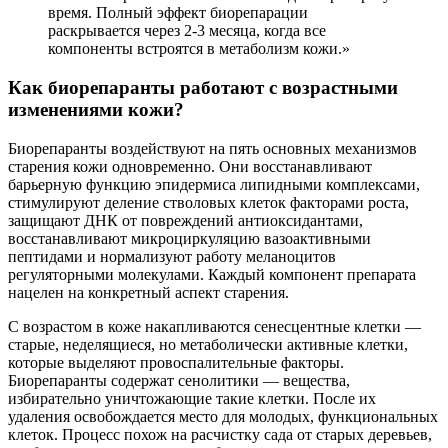
время. Полный эффект биорепарации
раскрывается через 2-3 месяца, когда все
компоненты встроятся в метаболизм кожи.»
Как биорепаранты работают с возрастными
изменениями кожи?
Биорепаранты воздействуют на пять основных механизмов
старения кожи одновременно. Они восстанавливают
барьерную функцию эпидермиса липидными комплексами,
стимулируют деление стволовых клеток факторами роста,
защищают ДНК от повреждений антиоксидантами,
восстанавливают микроциркуляцию вазоактивными
пептидами и нормализуют работу меланоцитов
регуляторными молекулами. Каждый компонент препарата
нацелен на конкретный аспект старения.
С возрастом в коже накапливаются сенесцентные клетки —
старые, неделящиеся, но метаболически активные клетки,
которые выделяют провоспалительные факторы.
Биорепаранты содержат сенолитики — вещества,
избирательно уничтожающие такие клетки. После их
удаления освобождается место для молодых, функциональных
клеток. Процесс похож на расчистку сада от старых деревьев,