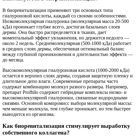
В биоревитализации применяют три основных типа
гиалуроновой кислоты, каждый со своими особенностями.
Низкомолекулярная гиалуронка (молекулярная масса 20-500
кДа) проникает глубже всего, достигая базальных слоев
дермы. Она быстро распределяется в тканях, дает
моментальный эффект увлажнения, но держится недолго —
около 2 недель. Среднемолекулярная (500-1000 кДа) работает
в средних слоях дермы, обеспечивая оптимальный баланс
между глубиной проникновения и длительностью эффекта —
до месяца.
Высокомолекулярная гиалуроновая кислота (1000-2000 кДа)
остается в верхних слоях дермы, создавая защитную пленку и
длительное депо влаги. Современные препараты часто
содержат комбинацию молекул разного размера. Например,
препарат Profhilo содержит гибридные комплексы низко- и
высокомолекулярной гиалуронки, связанные водородными
связями. Основной компромисс выбора молекулярной массы:
чем меньше молекула, тем глубже проникает, но тем быстрее
выводится из организма.
Как биоревитализация стимулирует выработку
собственного коллагена?