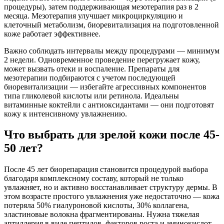
процедуры), затем поддерживающая мезотерапия раз в 2
месяца. Мезотерапия улучшает микроциркуляцию и
клеточный метаболизм, биоревитализация на подготовленной
коже работает эффективнее.
Важно соблюдать интервалы между процедурами — минимум
2 недели. Одновременное проведение перегружает кожу,
может вызвать отеки и воспаление. Препараты для
мезотерапии подбираются с учетом последующей
биоревитализации — избегайте агрессивных компонентов
типа гликолевой кислоты или ретинола. Идеальны
витаминные коктейли с антиоксидантами — они подготовят
кожу к интенсивному увлажнению.
Что выбрать для зрелой кожи после 45-
50 лет?
После 45 лет биорепарация становится процедурой выбора
благодаря комплексному составу, который не только
увлажняет, но и активно восстанавливает структуру дермы. В
этом возрасте простого увлажнения уже недостаточно — кожа
потеряла 50% гиалуроновой кислоты, 30% коллагена,
эластиновые волокна фрагментированы. Нужна тяжелая
артиллерия в виде пептидов, факторов роста и аминокислот.