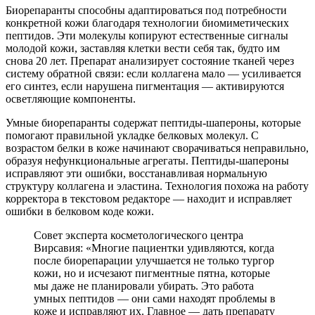
Биорепаранты способны адаптироваться под потребности
конкретной кожи благодаря технологии биомиметических
пептидов. Эти молекулы копируют естественные сигналы
молодой кожи, заставляя клетки вести себя так, будто им
снова 20 лет. Препарат анализирует состояние тканей через
систему обратной связи: если коллагена мало — усиливается
его синтез, если нарушена пигментация — активируются
осветляющие компоненты.
Умные биорепаранты содержат пептиды-шапероны, которые
помогают правильной укладке белковых молекул. С
возрастом белки в коже начинают сворачиваться неправильно,
образуя нефункциональные агрегаты. Пептиды-шапероны
исправляют эти ошибки, восстанавливая нормальную
структуру коллагена и эластина. Технология похожа на работу
корректора в текстовом редакторе — находит и исправляет
ошибки в белковом коде кожи.
Совет эксперта косметологического центра
Вирсавия: «Многие пациентки удивляются, когда
после биорепарации улучшается не только тургор
кожи, но и исчезают пигментные пятна, которые
мы даже не планировали убирать. Это работа
умных пептидов — они сами находят проблемы в
коже и исправляют их. Главное — дать препарату