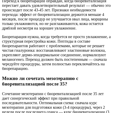
Переход к биорепарации оправдан, когда биоревитализация
перестает давать удовлетворительный результат — обычно это
происходит после 43-45 лет. Признаки необходимости
перехода: эффект от биоревитализации держится меньше 4
месяцев, после процедур не улучшается овал лица, морщины
только увлажняются, но не разглаживаются, кожа остается
дряблой несмотря на хорошее увлажнение.
Биорепарация нужна, когда требуется не просто увлажнение, а
структурная перестройка кожи. Пептиды в составе
биорепарантов работают с проблемами, которые не решает
чистая гиалуронка: восстанавливают эластиновые волокна,
укрепляют дермо-эпидермальное соединение, нормализуют
меланогенез. Переход должен быть постепенным — сначала
чередуйте процедуры, затем полностью переключайтесь на
биорепарацию.
Можно ли сочетать мезотерапию с
биоревитализацией после 35?
Сочетание мезотерапии с биоревитализацией после 35 лет
дает синергический эффект при правильной
последовательности. Оптимальная схема: сначала курс
мезотерапии для подготовки кожи (3-4 процедуры), через 2
недели после последнего сеанса — курс биоревитализации (3