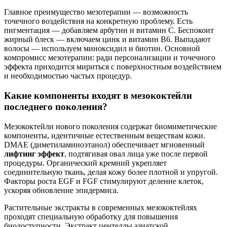
Главное преимущество мезотерапии — возможность
точечного воздействия на конкретную проблему. Есть
пигментация — добавляем арбутин и витамин С. Беспокоит
жирный блеск — включаем цинк и витамин В6. Выпадают
волосы — используем миноксидил и биотин. Основной
компромисс мезотерапии: ради персонализации и точечного
эффекта приходится мириться с поверхностным воздействием
и необходимостью частых процедур.
Какие компоненты входят в мезококтейли
последнего поколения?
Мезококтейли нового поколения содержат биомиметические
компоненты, идентичные естественным веществам кожи.
DMAE (диметиламиноэтанол) обеспечивает мгновенный
лифтинг эффект
, подтягивая овал лица уже после первой
процедуры. Органический кремний укрепляет
соединительную ткань, делая кожу более плотной и упругой.
Факторы роста EGF и FGF стимулируют деление клеток,
ускоряя обновление эпидермиса.
Растительные экстракты в современных мезококтейлях
проходят специальную обработку для повышения
биодоступности. Экстракт центеллы азиатской