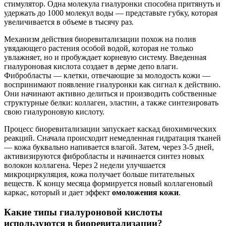
стимулятор. Одна молекула гиалуронки способна притянуть и
удержать до 1000 молекул воды — представьте губку, которая
увеличивается в объеме в тысячу раз.
Механизм действия биоревитализации похож на полив
увядающего растения особой водой, которая не только
увлажняет, но и пробуждает корневую систему. Введенная
гиалуроновая кислота создает в дерме депо влаги.
Фибробласты — клетки, отвечающие за молодость кожи —
воспринимают появление гиалуронки как сигнал к действию.
Они начинают активно делиться и производить собственные
структурные белки: коллаген, эластин, а также синтезировать
свою гиалуроновую кислоту.
Процесс биоревитализации запускает каскад биохимических
реакций. Сначала происходит немедленная гидратация тканей
— кожа буквально напивается влагой. Затем, через 3-5 дней,
активизируются фибробласты и начинается синтез новых
волокон коллагена. Через 2 недели улучшается
микроциркуляция, кожа получает больше питательных
веществ. К концу месяца формируется новый коллагеновый
каркас, который и дает эффект
омоложения кожи
.
Какие типы гиалуроновой кислоты
используются в биоревитализации?