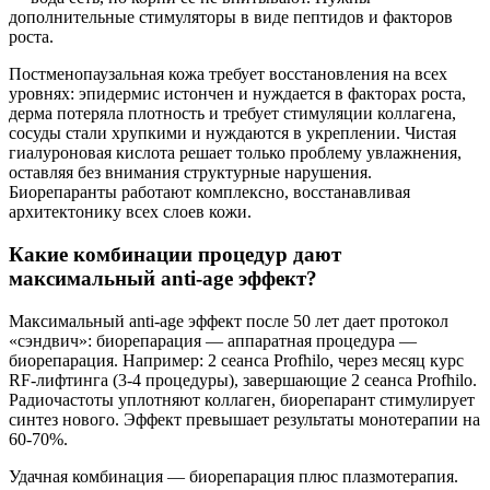
дополнительные стимуляторы в виде пептидов и факторов
роста.
Постменопаузальная кожа требует восстановления на всех
уровнях: эпидермис истончен и нуждается в факторах роста,
дерма потеряла плотность и требует стимуляции коллагена,
сосуды стали хрупкими и нуждаются в укреплении. Чистая
гиалуроновая кислота решает только проблему увлажнения,
оставляя без внимания структурные нарушения.
Биорепаранты работают комплексно, восстанавливая
архитектонику всех слоев кожи.
Какие комбинации процедур дают
максимальный anti-age эффект?
Максимальный anti-age эффект после 50 лет дает протокол
«сэндвич»: биорепарация — аппаратная процедура —
биорепарация. Например: 2 сеанса Profhilo, через месяц курс
RF-лифтинга (3-4 процедуры), завершающие 2 сеанса Profhilo.
Радиочастоты уплотняют коллаген, биорепарант стимулирует
синтез нового. Эффект превышает результаты монотерапии на
60-70%.
Удачная комбинация — биорепарация плюс плазмотерапия.