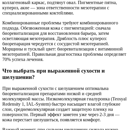
коллагеновый каркас, подтянут овал. Пигментные пятна,
купероз, акне — зона ответственности мезотерапии с
специализированными коктейлями.
Комбинированные проблемы требуют комбинированного
подхода. Обезвоженная кожа с пигментацией: сначала
биоревитализация для восстановления барьера, затем
осветляющая мезотерапия. Дряблость плюс купероз:
биорепарация чередуется с сосудистой мезотерапией.
Морщины и тусклый цвет: биоревитализация с витаминной
мезотерапией. Правильная диагностика проблемы определяет
70% успеха лечения.
Что выбрать при выраженной сухости и
шелушении?
При выраженной сухости с шелушением оптимальна
биоревитализация препаратами низкой и средней
молекулярной массы. Низкомолекулярная гиалуронка (Teosyal
Redensity 1, IAL-System) быстро насыщает влагой глубокие
слои, среднемолекулярная создает защитную пленку на
поверхности. Первый эффект заметен уже через 2-3 дня —
кожа перестает шелушиться, появляется комфорт.
Важный момент: при сильном шелушении сначала нужно