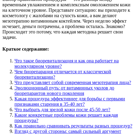
временным увлажнением и комплексным омоложением кожи
на клеточном уровне. Представьте ситуацию: вы приходите к
косметологу с жалобами на сухость кожи, а вам делают
мезотерапию витаминным коктейлем. Через неделю эффект
исчезает, деньги потрачены, а проблема осталась. Знакомо?
Происходит это потому, что каждая методика решает свои
задачи.
Краткое содержание:
Что такое биоревитализация и как она работает на
молекулярном уровне?
Чем биорепарация отличается от классической
биоревитализации?
Что представляет собой современная мезотерапия лица?
Эволюционный путь: от витаминных уколов до
биорепарантов нового поколения
Какая процедура эффективнее для борьбы с первыми
признаками старения в 35-40 лет?
Что выбрать для зрелой кожи после 45-50 лет?
Какие конкретные проблемы кожи решает каждая
процедура?
Как правильно сравнивать результаты разных процедур?
Взгляд с другой стороны: самый сильный аргумент