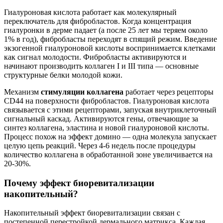
Гиалуроновая кислота работает как молекулярный
переключатель для фибробластов. Когда концентрация
гиалуронки в дерме падает (а после 25 лет мы теряем около
1% в год), фибробласты переходят в спящий режим. Введение
экзогенной гиалуроновой кислоты воспринимается клетками
как сигнал молодости. Фибробласты активируются и
начинают производить коллаген I и III типа — основные
структурные белки молодой кожи.
Механизм
стимуляции коллагена
работает через рецепторы
CD44 на поверхности фибробластов. Гиалуроновая кислота
связывается с этими рецепторами, запуская внутриклеточный
сигнальный каскад. Активируются гены, отвечающие за
синтез коллагена, эластина и новой гиалуроновой кислоты.
Процесс похож на эффект домино — одна молекула запускает
целую цепь реакций. Через 4-6 недель после процедуры
количество коллагена в обработанной зоне увеличивается на
20-30%.
Почему эффект биоревитализации
накопительный?
Накопительный эффект биоревитализации связан с
постепенной перестройкой дермального матрикса. Каждая