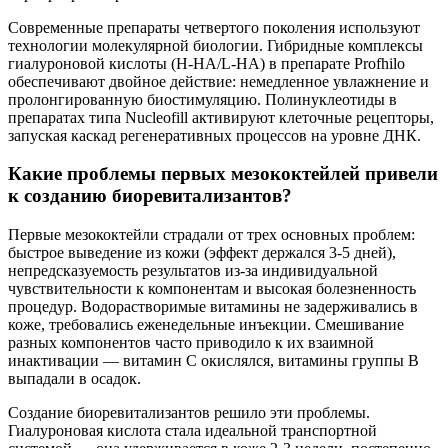
Современные препараты четвертого поколения используют
технологии молекулярной биологии. Гибридные комплексы
гиалуроновой кислоты (H-HA/L-HA) в препарате Profhilo
обеспечивают двойное действие: немедленное увлажнение и
пролонгированную биостимуляцию. Полинуклеотиды в
препаратах типа Nucleofill активируют клеточные рецепторы,
запуская каскад регенеративных процессов на уровне ДНК.
Какие проблемы первых мезококтейлей привели
к созданию биоревитализантов?
Первые мезококтейли страдали от трех основных проблем:
быстрое выведение из кожи (эффект держался 3-5 дней),
непредсказуемость результатов из-за индивидуальной
чувствительности к компонентам и высокая болезненность
процедур. Водорастворимые витамины не задерживались в
коже, требовались еженедельные инъекции. Смешивание
разных компонентов часто приводило к их взаимной
инактивации — витамин С окислялся, витамины группы В
выпадали в осадок.
Создание биоревитализантов решило эти проблемы.
Гиалуроновая кислота стала идеальной транспортной