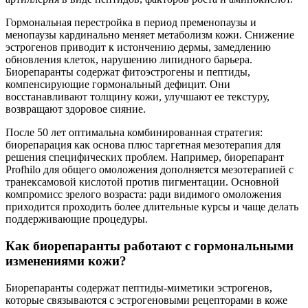
Гормональная перестройка в период пременопаузы и
менопаузы кардинально меняет метаболизм кожи. Снижение
эстрогенов приводит к истончению дермы, замедлению
обновления клеток, нарушению липидного барьера.
Биорепаранты содержат фитоэстрогены и пептиды,
компенсирующие гормональный дефицит. Они
восстанавливают толщину кожи, улучшают ее текстуру,
возвращают здоровое сияние.
После 50 лет оптимальна комбинированная стратегия:
биорепарация как основа плюс таргетная мезотерапия для
решения специфических проблем. Например, биорепарант
Profhilo для общего омоложения дополняется мезотерапией с
транексамовой кислотой против пигментации. Основной
компромисс зрелого возраста: ради видимого омоложения
приходится проходить более длительные курсы и чаще делать
поддерживающие процедуры.
Как биорепаранты работают с гормональными
изменениями кожи?
Биорепаранты содержат пептиды-миметики эстрогенов,
которые связываются с эстрогеновыми рецепторами в коже