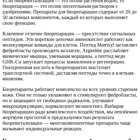
Если биоревитализация — это полив растения водой, то
биорепарация — это полив питательным раствором с
удобрениями. Препараты для биорепарации содержат от 20 до
50 активных компонентов, каждый из которых выполняет
свою функцию.
Ключевое отличие биорепарации — присутствие сигнальных
пептидов. Эти короткие цепочки аминокислот работают как
молекулярные команды для клеток. Пептид Matrixyl заставляет
фибробласты производить коллаген, Argireline расслабляет
мимические мышцы, уменьшая морщины, а пептид меди
GHK-Cu запускает процессы заживления и регенерации.
Гиалуроновая кислота в биорепарантах выступает
транспортной системой, доставляя пептиды точно к клеткам-
мишеням.
Биорепаранты работают комплексно на всех уровнях старения
кожи. Они не только увлажняют и стимулируют фибробласты,
но и защищают от свободных радикалов, улучшают
микроциркуляцию, нормализуют меланогенез. Выбирая
биорепарацию ради комплексного воздействия, мы неизбежно
жертвуем простотой и предсказуемостью результата
биоревитализации — многокомпонентные препараты чаще
вызывают индивидуальные реакции.