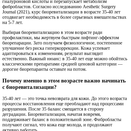
гиалуроновой кислоты и перезапускает метаболизм
фибробластов. Согласно исследованию Aesthetic Surgery
Journal (2021), курс биоревитализации в возрасте 35-40 лет
отодвигает необходимость в более серьезных вмешательствах
на 5-7 лет.
Выбирая биоревитализацию в этом возрасте ради
профилактики, мы жертвуем быстрым лифтинг-эффектом
биорепарации. Зато получаем физиологичное, постепенное
улучшение без риска гиперкоррекции. Кожа успевает
адаптироваться к изменениям, результат выглядит
естественно. Важный нюанс: в 35-40 лет еще можно обойтись
классическими препаратами средней ценовой категории —
дорогие биорепаранты оставьте на потом.
Почему именно в этом возрасте важно начинать
с биоревитализации?
35-40 лет — это точка невозврата для кожи. До этого возраста
процессы восстановления еще преобладают над процессами
разрушения. После 35 баланс смещается в сторону
деградации. Биоревитализация, начатая вовремя,
поддерживает баланс в положительной зоне. Фибробласты
получают сигнал, что кожа еще молода, и продолжают
активно работать.