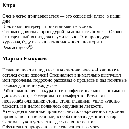
Кира
Очень легко припарковаться — это серьезной плюс, в наши
дни
Красивый интерьер , приветливый персонал.
Осталась довольна процедурой на аппарате Люмека . Около
2х недельный выглядела изумительно. Это процедура
курсовая, буду изыскивать возможность повторить .
Рекомендую.😍
Мартин Емкужев
Недавно посетил подолога в косметологической клинике и
остался очень доволен! Специалист внимательно выслушал
мои проблемы, подробно рассказал о процессе и дал понятные
рекомендации по уходу дома.
Работа выполнена аккуратно и профессионально — никакого
дискомфорта, всё стерильно и комфортно. Результат
превзошёл ожидания: стопы стали гладкими, ушло чувство
тяжести, и в целом появилось ощущение легкости.
Атмосфера в клинике приятная: чисто, современно, персонал
приветливый и вежливый, в особенности администратор
Салима. Чувствуется, что здесь ценят клиентов.
Обязательно приду снова и с уверенностью могу