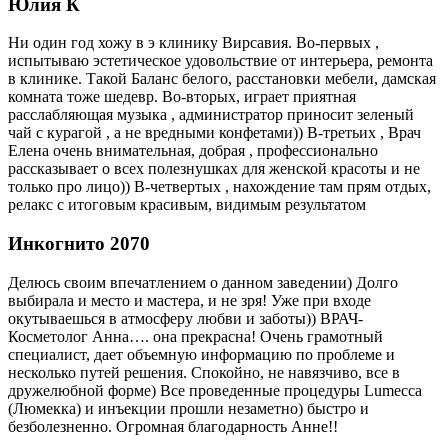
Юлия К
Ни один год хожу в э клинику Вирсавия. Во-первых ,
испытываю эстетическое удовольствие от интерьера, ремонта
в клинике. Такой Баланс белого, расстановки мебели, дамская
комната тоже шедевр. Во-вторых, играет приятная
расслабляющая музыка , администратор приносит зеленый
чай с курагой , а не вредными конфетами)) В-третьих , Врач
Елена очень внимательная, добрая , профессионально
рассказывает о всех полезнушках для женской красоты и не
только про лицо)) В-четвертых , нахождение там прям отдых,
релакс с итоговым красивым, видимым результатом
Инкогнито 2070
Делюсь своим впечатлением о данном заведении) Долго
выбирала и место и мастера, и не зря! Уже при входе
окутываешься в атмосферу любви и заботы)) ВРАЧ-
Косметолог Анна…. она прекрасна! Очень грамотный
специалист, дает объемную информацию по проблеме и
несколько путей решения. Спокойно, не навязчиво, все в
дружелюбной форме) Все проведенные процедуры Lumecca
(Люмекка) и инъекции прошли незаметно) быстро и
безболезненно. Огромная благодарность Анне!!