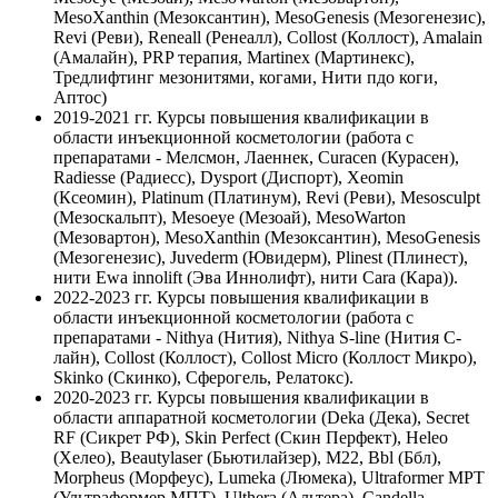
MesoXanthin (Мезоксантин), MesoGenesis (Мезогенезис),
Revi (Реви), Reneall (Ренеалл), Collost (Коллост), Amalain
(Амалайн), PRP терапия, Martinex (Мартинекс),
Тредлифтинг мезонитями, когами, Нити пдо коги,
Аптос)
2019-2021 гг.
Курсы повышения квалификации в
области инъекционной косметологии (работа с
препаратами - Мелсмон, Лаеннек, Curacen (Курасен),
Radiesse (Радиесс), Dysport (Диспорт), Xeomin
(Ксеомин), Platinum (Платинум), Revi (Реви), Mesosculpt
(Мезоскальпт), Mesoeye (Мезоай), MesoWarton
(Мезовартон), MesoXanthin (Мезоксантин), MesoGenesis
(Мезогенезис), Juvederm (Ювидерм), Plinest (Плинест),
нити Ewa innolift (Эва Иннолифт), нити Cara (Кара)).
2022-2023 гг.
Курсы повышения квалификации в
области инъекционной косметологии (работа с
препаратами - Nithya (Нития), Nithya S-line (Нития С-
лайн), Collost (Коллост), Collost Micro (Коллост Микро),
Skinko (Скинко), Сферогель, Релатокс).
2020-2023 гг.
Курсы повышения квалификации в
области аппаратной косметологии (Deka (Дека), Secret
RF (Сикрет РФ), Skin Perfect (Скин Перфект), Heleo
(Хелео), Beautylaser (Бьютилайзер), М22, Bbl (Ббл),
Morpheus (Морфеус), Lumeka (Люмека), Ultraformer MPT
(Ультраформер МПТ), Ulthera (Альтера), Candella