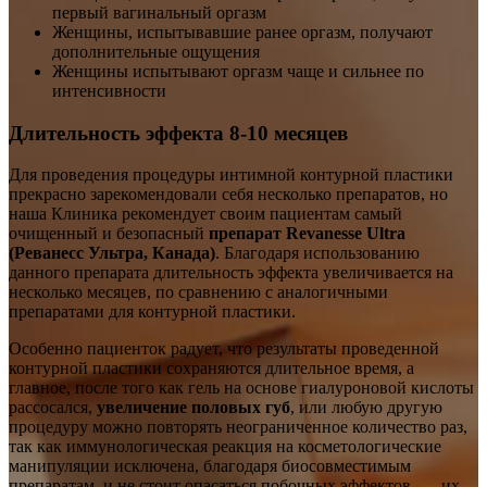
первый вагинальный оргазм
Женщины, испытывавшие ранее оргазм, получают
дополнительные ощущения
Женщины испытывают оргазм чаще и сильнее по
интенсивности
Длительность эффекта 8-10 месяцев
Для проведения процедуры интимной контурной пластики
прекрасно зарекомендовали себя несколько препаратов, но
наша Клиника рекомендует своим пациентам самый
очищенный и безопасный
препарат Revanesse Ultra
(Реванесс Ультра, Канада)
. Благодаря использованию
данного препарата длительность эффекта увеличивается на
несколько месяцев, по сравнению с аналогичными
препаратами для контурной пластики.
Особенно пациенток радует, что результаты проведенной
контурной пластики сохраняются длительное время, а
главное, после того как гель на основе гиалуроновой кислоты
рассосался,
увеличение половых губ
, или любую другую
процедуру можно повторять неограниченное количество раз,
так как иммунологическая реакция на косметологические
манипуляции исключена, благодаря биосовместимым
препаратам, и не стоит опасаться побочных эффектов, — их