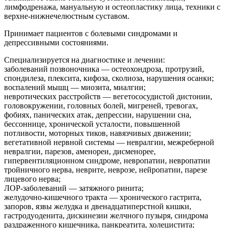
лимфодренажа, мануальную и остеопластику лица, техники с
верхне-нижнечелюстным суставом.
Принимает пациентов с болевыми синдромами и
депрессивными состояниями.
Cпециализируется на диагностике и лечении:
заболеваний позвоночника — остеохондроза, протрузий,
спондилеза, плексита, кифоза, сколиоза, нарушения осанки;
воспалений мышц — миозита, миалгии;
невротических расстройств — вегетососудистой дистонии,
головокружении, головных болей, мигреней, тревогах,
фобиях, панических атак, депрессии, нарушении сна,
бессоннице, хронической усталости, повышенной
потливости, моторных тиков, навязчивых движении;
вегетативной нервной системы — невралгии, межреберной
невралгии, парезов, аменореи, дисменорее,
гипервентиляционном синдроме, невропатии, невропатии
тройничного нерва, неврите, неврозе, нейропатии, парезе
лицевого нерва;
ЛОР-заболеваний — затяжного ринита;
желудочно-кишечного тракта — хронического гастрита,
запоров, язвы желудка и двенадцатиперстной кишки,
гастродуоденита, дискинезии желчного пузыря, синдрома
раздраженного кишечника, панкреатита, холецистита;