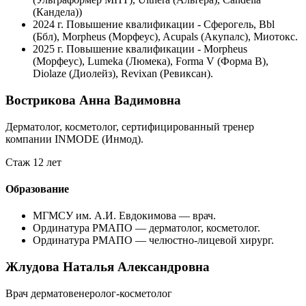
(Кандела))
2024 г.
Повышение квалификации - Сферогель, Bbl
(Ббл), Morpheus (Морфеус), Acupals (Акупалс), Миотокс.
2025 г.
Повышение квалификации ‐ Morpheus
(Морфеус), Lumeka (Люмека), Forma V (Форма В),
Diolaze (Диолейз), Revixan (Ревиксан).
Вострикова Анна Вадимовна
Дерматолог, косметолог, сертифицированный тренер
компании INMODE (Инмод).
Стаж 12 лет
Образование
МГМСУ им. А.И. Евдокимова — врач.
Ординатура РМАПО — дерматолог, косметолог.
Ординатура РМАПО — челюстно-лицевой хирург.
Жлудова Наталья Александровна
Врач дерматовенеролог-косметолог