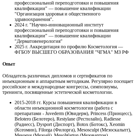
профессиональной переподготовки и повышения
квалификации" — повышение квалификации
"Организация здоровья и общественного
здравоохранения".
2024 г.
"Научно-инновационный институт
профессиональной переподготовки и повышения
квалификации" — повышение квалификации
"Дерматовенерология"
2025 г.
Аккредитация по профилю Косметология —
ФГБОУ ВЫСШЕГО ОБРАЗОВАНИЯ "ЧГМА" МЗ РФ
Опыт
Обладатель различных дипломов и сертификатов по
инъекционным и аппаратным методикам. Регулярно посещает
российские и международные конгрессы, симпозиумы,
тренинги, посвященные эстетической косметологии.
2015-2018 гг.
Курсы повышения квалификации в
области инъекционной косметологии (работа с
препаратами - Juvederm (Ювидерм), Princess (Принцесс),
Belotero (Белотеро), Restylane (Рестилайн), Radiesse
(Радиесс), Dysport (Диспорт), Botox (Ботокс), Xeomin
(Ксеомин), Filorga (Филорга), Mesosculpt (Мезоскальпт),
Mesoeye (Мезоай), MesoWarton (Мезовартон),