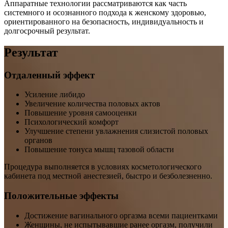
Аппаратные технологии рассматриваются как часть
системного и осознанного подхода к женскому здоровью,
ориентированного на безопасность, индивидуальность и
долгосрочный результат.
Результат
Отдаленный эффект
Усиление либидо
Увеличение количества половых актов
Повышение уровня самооценки
Психологический комфорт
Улучшение степени увлажнения слизистой половых
органов
Повышение тонуса мышц тазовой области
Процедура выполняется в условиях косметологического
кабинета под местной анестезией, быстро и безболезненно.
Положительные эффекты
Достижение вагинального оргазма всеми пациентками
Женщины, не испытывавшие ранее оргазм, получили