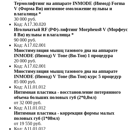
Термолифтинг на аппарате INMODE (Инмод) Forma
V (Форма Ви) интимное омоложение вульвы и
влагалища
*
30 000
руб.
Код: А17.30.020
Игольчатый RF (РФ)-лифтинг Morpheus8 V (Морфеус
8 Ви) вульвы и влагалища
*
90 000
руб.
Код: А17.02.001
Миостимуляция мышц тазового дна на аппарате
INMODE (Инмод) V Tone (Ви-Тон) 1 процедура
20 000
руб.
Код: А17.02.001
Миостимуляция мышц тазового дна на аппарате
INMODE (Инмод) V Tone (Ви-Тон) курс 5 процедур
85 000
руб.
Код: A11.01.012
Интимная пластика - восстановление потерянного
объема больших половых губ (2*0,8мл)
от 32 000
руб.
Код: A11.01.012
Интимная пластика - коррекция формы малых
половых губ (1*08мл)
от 19 550
руб.
Код: A11.01.012