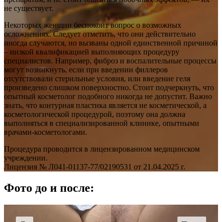
не существует.
Некоторых женщин беспокоит вопрос о возможных
осложнениях. Следует отметить, что они действительно
иногда случаются, но вызваны одной единственной причиной
– низкой квалификацией выполняющих процедуру
специалистов. Например, фиброз и воспалительные процессы
могут возникнуть, если при введении филлеров
отсутствовали стерильные условия, или введение геля
произведено слишком поверхностно. Стоит подчеркнуть, что
опытный косметолог подобного никогда не допустит. Важно
знать, что контурная пластика является не косметической, а
косметологической процедурой, поэтому она должна
выполняться в специализированной клинике, опытными
врачами-косметологами.
Процедура проводится в лицензированном медицинском
учреждении.
Лицензия № Л041-01137-77/02190531 от 21.04.2025 г.
Фото до и после: