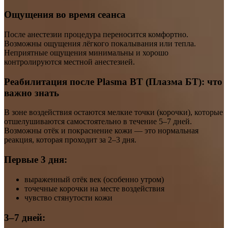
Ощущения во время сеанса
После анестезии процедура переносится комфортно.
Возможны ощущения лёгкого покалывания или тепла.
Неприятные ощущения минимальны и хорошо
контролируются местной анестезией.
Реабилитация после Plasma BT (Плазма БТ): что
важно знать
В зоне воздействия остаются мелкие точки (корочки), которые
отшелушиваются самостоятельно в течение 5–7 дней.
Возможны отёк и покраснение кожи — это нормальная
реакция, которая проходит за 2–3 дня.
Первые 3 дня:
выраженный отёк век (особенно утром)
точечные корочки на месте воздействия
чувство стянутости кожи
3–7 дней: