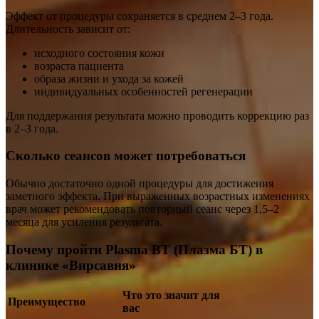
Эффект от процедуры сохраняется в среднем 2–3 года.
Длительность зависит от:
исходного состояния кожи
возраста пациента
образа жизни и ухода за кожей
индивидуальных особенностей регенерации
Для поддержания результата можно проводить коррекцию раз
в 2–3 года.
Сколько сеансов может потребоваться
Обычно достаточно одной процедуры для достижения
заметного эффекта. При выраженных возрастных изменениях
врач может рекомендовать повторный сеанс через 1,5–2
месяца для усиления результата.
Почему пройти Plasma BT (Плазма БТ) в
клинике «Вирсавия»
Что это значит для
Преимущество
вас