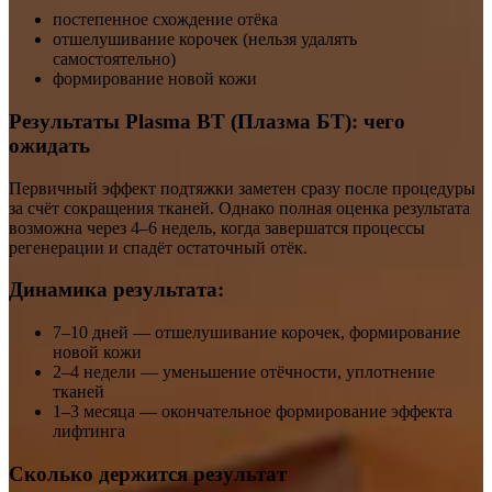
постепенное схождение отёка
отшелушивание корочек (нельзя удалять
самостоятельно)
формирование новой кожи
Результаты Plasma BT (Плазма БТ): чего
ожидать
Первичный эффект подтяжки заметен сразу после процедуры
за счёт сокращения тканей. Однако полная оценка результата
возможна через 4–6 недель, когда завершатся процессы
регенерации и спадёт остаточный отёк.
Динамика результата:
7–10 дней — отшелушивание корочек, формирование
новой кожи
2–4 недели — уменьшение отёчности, уплотнение
тканей
1–3 месяца — окончательное формирование эффекта
лифтинга
Сколько держится результат