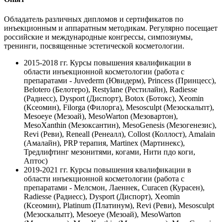
Обладатель различных дипломов и сертификатов по
инъекционным и аппаратным методикам. Регулярно посещает
российские и международные конгрессы, симпозиумы,
тренинги, посвященные эстетической косметологии.
2015-2018 гг.
Курсы повышения квалификации в
области инъекционной косметологии (работа с
препаратами - Juvederm (Ювидерм), Princess (Принцесс),
Belotero (Белотеро), Restylane (Рестилайн), Radiesse
(Радиесс), Dysport (Диспорт), Botox (Ботокс), Xeomin
(Ксеомин), Filorga (Филорга), Mesosculpt (Мезоскальпт),
Mesoeye (Мезоай), MesoWarton (Мезовартон),
MesoXanthin (Мезоксантин), MesoGenesis (Мезогенезис),
Revi (Реви), Reneall (Ренеалл), Collost (Коллост), Amalain
(Амалайн), PRP терапия, Martinex (Мартинекс),
Тредлифтинг мезонитями, когами, Нити пдо коги,
Аптос)
2019-2021 гг.
Курсы повышения квалификации в
области инъекционной косметологии (работа с
препаратами - Мелсмон, Лаеннек, Curacen (Курасен),
Radiesse (Радиесс), Dysport (Диспорт), Xeomin
(Ксеомин), Platinum (Платинум), Revi (Реви), Mesosculpt
(Мезоскальпт), Mesoeye (Мезоай), MesoWarton