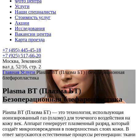
Фото центра
Услуги
Наши специалисты
Стоимость услуг
Акции
Исследования
Вакансии центра
Карта проезда
+7 (495) 445-45-18
+7 (925) 517-66-20
Москва, Земляной
вал д. 52/16, стр. 2
Главная
Услуги
Plasma BT (Плазма БТ) | безоперационная
блефаропластика
Plasma BT
(Плазма БТ)
Безоперационная блефаропластика
Plasma BT (Плазма БТ) — это технология, использующая
ионизированный газ (плазму) для точечного воздействия на
кожу век. Аппарат генерирует плазменный разряд, который
создаёт микроповреждения в поверхностных слоях кожи. В
ответ запускаются естественные процессы регенерации: ткани