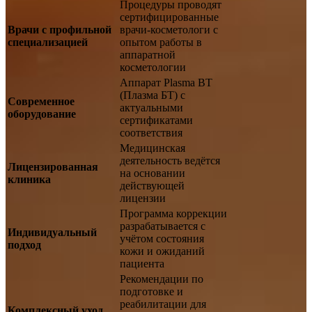
Процедуры проводят
сертифицированные
Врачи с профильной
врачи-косметологи с
специализацией
опытом работы в
аппаратной
косметологии
Аппарат Plasma BT
(Плазма БТ) с
Современное
актуальными
оборудование
сертификатами
соответствия
Медицинская
деятельность ведётся
Лицензированная
на основании
клиника
действующей
лицензии
Программа коррекции
разрабатывается с
Индивидуальный
учётом состояния
подход
кожи и ожиданий
пациента
Рекомендации по
подготовке и
реабилитации для
Комплексный уход