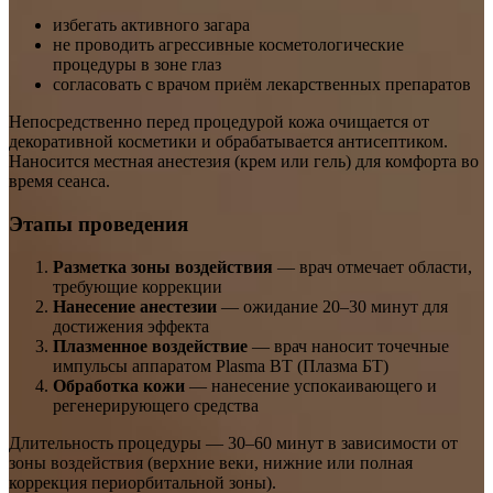
избегать активного загара
не проводить агрессивные косметологические
процедуры в зоне глаз
согласовать с врачом приём лекарственных препаратов
Непосредственно перед процедурой кожа очищается от
декоративной косметики и обрабатывается антисептиком.
Наносится местная анестезия (крем или гель) для комфорта во
время сеанса.
Этапы проведения
Разметка зоны воздействия
— врач отмечает области,
требующие коррекции
Нанесение анестезии
— ожидание 20–30 минут для
достижения эффекта
Плазменное воздействие
— врач наносит точечные
импульсы аппаратом Plasma BT (Плазма БТ)
Обработка кожи
— нанесение успокаивающего и
регенерирующего средства
Длительность процедуры — 30–60 минут в зависимости от
зоны воздействия (верхние веки, нижние или полная
коррекция периорбитальной зоны).