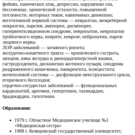
фобиях, панических атак, депрессии, нарушении сна,
бессоннице, хронической усталости, повышенной
потливости, моторных тиков, навязчивых движении;
вегетативной нервной системы — невралгии, межреберной
невралгии, парезов, аменореи, дисменорее,
гипервентиляционном синдроме, невропатии, невропатии
тройничного нерва, неврите, неврозе, нейропатии, парезе
лицевого нерва;
ЛОР-заболеваний — затяжного ринита;
желудочно-кишечного тракта — хронического гастрита,
запоров, язвы желудка и двенадцатиперстной кишки,
гастродуоденита, дискинезии желчного пузыря, синдрома
раздраженного кишечника, панкреатита, холецистита;
мочеполовой системы — дисфункции менструального цикла,
вторичного бесплодия;
сердечно-сосудистых заболеваний — функциональных
кардиопатий, аритмии, гипертонии, тахикардии,
брадикардии, гипотонии.
Образование
1979 г.
Областное Медицинское училище №1
«Медицинская сестра»
1988 г.
Кемеровский государственный университет,