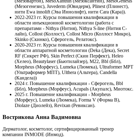
(Мезовартон), MesoXanthin (Мезоксантин), MesoGenesis
(Мезогенезис), Juvederm (Ювидерм), Plinest (Плинест),
нити Ewa innolift (Эва Иннолифт), нити Cara (Кара)).
2022-2023 гг.
Курсы повышения квалификации в
области инъекционной косметологии (работа с
препаратами - Nithya (Нития), Nithya S-line (Нития С-
лайн), Collost (Коллост), Collost Micro (Коллост Микро),
Skinko (Скинко), Сферогель, Релатокс).
2020-2023 гг.
Курсы повышения квалификации в
области аппаратной косметологии (Deka (Дека), Secret
RF (Сикрет РФ), Skin Perfect (Скин Перфект), Heleo
(Хелео), Beautylaser (Бьютилайзер), М22, Bbl (Ббл),
Morpheus (Морфеус), Lumeka (Люмека), Ultraformer MPT
(Ультраформер МПТ), Ulthera (Альтера), Candella
(Кандела))
2024 г.
Повышение квалификации - Сферогель, Bbl
(Ббл), Morpheus (Морфеус), Acupals (Акупалс), Миотокс.
2025 г.
Повышение квалификации ‐ Morpheus
(Морфеус), Lumeka (Люмека), Forma V (Форма В),
Diolaze (Диолейз), Revixan (Ревиксан).
Вострикова Анна Вадимовна
Дерматолог, косметолог, сертифицированный тренер
компании INMODE (Инмод).