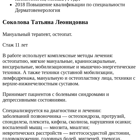
2018
Повышение квалификации по специальности
Дерматовенерология
Соколова Татьяна Леонидовна
Мануальный терапевт, остеопат.
Стаж 11 лет
В работе использует комплексные методы лечения:
остеопатию, мягкие мануальные, краниосакральные,
висцеральные, мобилизационные и мышечно-энергетические
техники. А также техники суставной мобилизации,
лимфодренажа, мануальную и остеопластику лица, техники с
верхне-нижнечелюстным суставом.
Принимает пациентов с болевыми синдромами и
депрессивными состояниями.
Cпециализируется на диагностике и лечении:
заболеваний позвоночника — остеохондроза, протрузий,
спондилеза, плексита, кифоза, сколиоза, нарушения осанки;
воспалений мышц — миозита, миалгии;
невротических расстройств — вегетососудистой дистонии,
головокружении, головных болей, мигреней, тревогах,