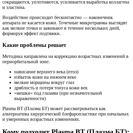
сокращаются, уплотняются, усиливается выработка коллагена
и эластина.
Воздействие происходит бесконтактно — наконечник
аппарата не касается кожи. Точечные микротравмы выглядят
как мелкие точки и заживают в течение нескольких дней,
формируя эффект подтяжки.
Какие проблемы решает
Методика направлена на коррекцию возрастных изменений в
периорбитальной зоне:
нависание верхнего века (птоз)
избыток кожи на нижнем веке
мелкие морщины вокруг глаз
дряблость и потеря тонуса кожи век
«мешки» под глазами (при незначительной
выраженности)
Plasma BT (Плазма БТ) может рассматриваться как
альтернатива хирургической блефаропластике при начальных
и умеренных возрастных изменениях.
Кому подходит Plasma BT (Плазма БТ):