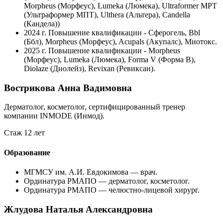
Morpheus (Морфеус), Lumeka (Люмека), Ultraformer MPT
(Ультраформер МПТ), Ulthera (Альтера), Candella
(Кандела))
2024 г.
Повышение квалификации - Сферогель, Bbl
(Ббл), Morpheus (Морфеус), Acupals (Акупалс), Миотокс.
2025 г.
Повышение квалификации ‐ Morpheus
(Морфеус), Lumeka (Люмека), Forma V (Форма В),
Diolaze (Диолейз), Revixan (Ревиксан).
Вострикова Анна Вадимовна
Дерматолог, косметолог, сертифицированный тренер
компании INMODE (Инмод).
Стаж 12 лет
Образование
МГМСУ им. А.И. Евдокимова — врач.
Ординатура РМАПО — дерматолог, косметолог.
Ординатура РМАПО — челюстно-лицевой хирург.
Жлудова Наталья Александровна