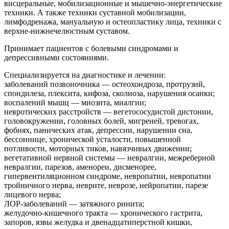
висцеральные, мобилизационные и мышечно-энергетические
техники. А также техники суставной мобилизации,
лимфодренажа, мануальную и остеопластику лица, техники с
верхне-нижнечелюстным суставом.
Принимает пациентов с болевыми синдромами и
депрессивными состояниями.
Cпециализируется на диагностике и лечении:
заболеваний позвоночника — остеохондроза, протрузий,
спондилеза, плексита, кифоза, сколиоза, нарушения осанки;
воспалений мышц — миозита, миалгии;
невротических расстройств — вегетососудистой дистонии,
головокружении, головных болей, мигреней, тревогах,
фобиях, панических атак, депрессии, нарушении сна,
бессоннице, хронической усталости, повышенной
потливости, моторных тиков, навязчивых движении;
вегетативной нервной системы — невралгии, межреберной
невралгии, парезов, аменореи, дисменорее,
гипервентиляционном синдроме, невропатии, невропатии
тройничного нерва, неврите, неврозе, нейропатии, парезе
лицевого нерва;
ЛОР-заболеваний — затяжного ринита;
желудочно-кишечного тракта — хронического гастрита,
запоров, язвы желудка и двенадцатиперстной кишки,