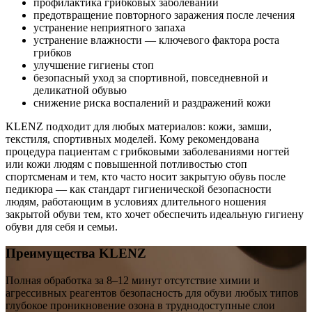
профилактика грибковых заболеваний
предотвращение повторного заражения после лечения
устранение неприятного запаха
устранение влажности — ключевого фактора роста
грибков
улучшение гигиены стоп
безопасный уход за спортивной, повседневной и
деликатной обувью
снижение риска воспалений и раздражений кожи
KLENZ подходит для любых материалов: кожи, замши,
текстиля, спортивных моделей. Кому рекомендована
процедура пациентам с грибковыми заболеваниями ногтей
или кожи людям с повышенной потливостью стоп
спортсменам и тем, кто часто носит закрытую обувь после
педикюра — как стандарт гигиенической безопасности
людям, работающим в условиях длительного ношения
закрытой обуви тем, кто хочет обеспечить идеальную гигиену
обуви для себя и семьи.
Преимущества KLENZ
Полная обработка за 8–12 минут отсутствие химии и
агрессивных реагентов безопасность для обуви любых типов
глубокое проникновение озона в труднодоступные слои