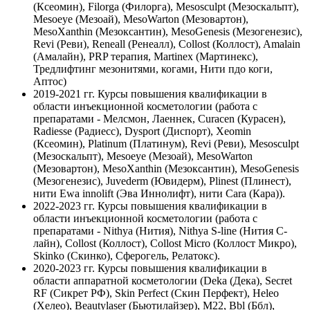
(Ксеомин), Filorga (Филорга), Mesosculpt (Мезоскальпт),
Mesoeye (Мезоай), MesoWarton (Мезовартон),
MesoXanthin (Мезоксантин), MesoGenesis (Мезогенезис),
Revi (Реви), Reneall (Ренеалл), Collost (Коллост), Amalain
(Амалайн), PRP терапия, Martinex (Мартинекс),
Тредлифтинг мезонитями, когами, Нити пдо коги,
Аптос)
2019-2021 гг.
Курсы повышения квалификации в
области инъекционной косметологии (работа с
препаратами - Мелсмон, Лаеннек, Curacen (Курасен),
Radiesse (Радиесс), Dysport (Диспорт), Xeomin
(Ксеомин), Platinum (Платинум), Revi (Реви), Mesosculpt
(Мезоскальпт), Mesoeye (Мезоай), MesoWarton
(Мезовартон), MesoXanthin (Мезоксантин), MesoGenesis
(Мезогенезис), Juvederm (Ювидерм), Plinest (Плинест),
нити Ewa innolift (Эва Иннолифт), нити Cara (Кара)).
2022-2023 гг.
Курсы повышения квалификации в
области инъекционной косметологии (работа с
препаратами - Nithya (Нития), Nithya S-line (Нития С-
лайн), Collost (Коллост), Collost Micro (Коллост Микро),
Skinko (Скинко), Сферогель, Релатокс).
2020-2023 гг.
Курсы повышения квалификации в
области аппаратной косметологии (Deka (Дека), Secret
RF (Сикрет РФ), Skin Perfect (Скин Перфект), Heleo
(Хелео), Beautylaser (Бьютилайзер), М22, Bbl (Ббл),