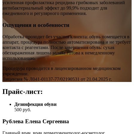
усиленная профилактика рецидива грибковых заболеваний
антибактериальный эффект до 99,9% подходит для
ежедневного и регулярного применения.
Ощущения и особенности
Обработка проходит без участия клиента: обувь помещается в
аппарат, процедура полностью автоматизирована и не требует
контакта с реагентами. После завершения обувь: сухая
обеззараженная лишена запаха готова к немедленному
использованию.
Процедура проводится в лицензированном медицинском
учреждении.
Лицензия № Л041-01137-77/02190531 от 21.04.2025 г.
Прайс-лист:
Дезинфекция обуви
500
руб.
Рублева Елена Сергеевна
Главный врач, врач дерматовенеролог-косметолог.