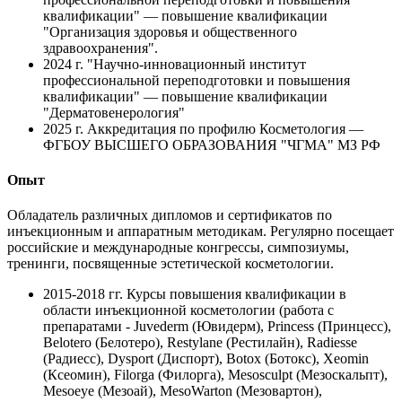
квалификации" — повышение квалификации
"Организация здоровья и общественного
здравоохранения".
2024 г.
"Научно-инновационный институт
профессиональной переподготовки и повышения
квалификации" — повышение квалификации
"Дерматовенерология"
2025 г.
Аккредитация по профилю Косметология —
ФГБОУ ВЫСШЕГО ОБРАЗОВАНИЯ "ЧГМА" МЗ РФ
Опыт
Обладатель различных дипломов и сертификатов по
инъекционным и аппаратным методикам. Регулярно посещает
российские и международные конгрессы, симпозиумы,
тренинги, посвященные эстетической косметологии.
2015-2018 гг.
Курсы повышения квалификации в
области инъекционной косметологии (работа с
препаратами - Juvederm (Ювидерм), Princess (Принцесс),
Belotero (Белотеро), Restylane (Рестилайн), Radiesse
(Радиесс), Dysport (Диспорт), Botox (Ботокс), Xeomin
(Ксеомин), Filorga (Филорга), Mesosculpt (Мезоскальпт),
Mesoeye (Мезоай), MesoWarton (Мезовартон),