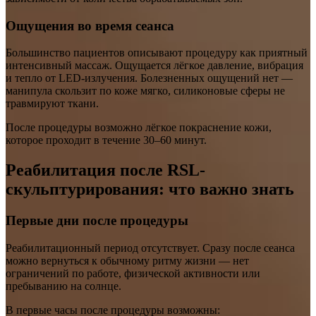
Ощущения во время сеанса
Большинство пациентов описывают процедуру как приятный
интенсивный массаж. Ощущается лёгкое давление, вибрация
и тепло от LED-излучения. Болезненных ощущений нет —
манипула скользит по коже мягко, силиконовые сферы не
травмируют ткани.
После процедуры возможно лёгкое покраснение кожи,
которое проходит в течение 30–60 минут.
Реабилитация после RSL-
скульптурирования: что важно знать
Первые дни после процедуры
Реабилитационный период отсутствует. Сразу после сеанса
можно вернуться к обычному ритму жизни — нет
ограничений по работе, физической активности или
пребыванию на солнце.
В первые часы после процедуры возможны: