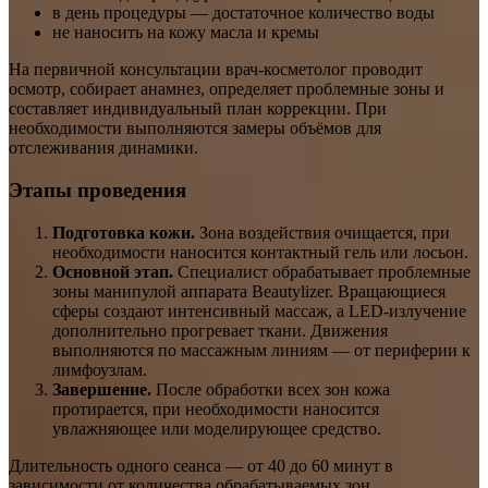
в день процедуры — достаточное количество воды
не наносить на кожу масла и кремы
На первичной консультации врач-косметолог проводит
осмотр, собирает анамнез, определяет проблемные зоны и
составляет индивидуальный план коррекции. При
необходимости выполняются замеры объёмов для
отслеживания динамики.
Этапы проведения
Подготовка кожи.
Зона воздействия очищается, при
необходимости наносится контактный гель или лосьон.
Основной этап.
Специалист обрабатывает проблемные
зоны манипулой аппарата Beautylizer. Вращающиеся
сферы создают интенсивный массаж, а LED-излучение
дополнительно прогревает ткани. Движения
выполняются по массажным линиям — от периферии к
лимфоузлам.
Завершение.
После обработки всех зон кожа
протирается, при необходимости наносится
увлажняющее или моделирующее средство.
Длительность одного сеанса — от 40 до 60 минут в
зависимости от количества обрабатываемых зон.