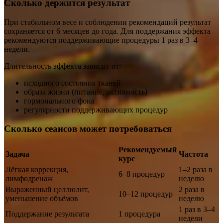
Сколько держится результат
При стабильном весе и соблюдении рекомендаций результат
сохраняется от 6 месяцев до года. Для поддержания эффекта
рекомендуются поддерживающие процедуры 1 раз в 3–4
недели.
Длительность эффекта зависит от:
исходного состояния тканей
образа жизни (питание, активность)
гормонального фона
регулярности поддерживающих процедур
Сколько сеансов может потребоваться
Рекомендуемый
Задача
Частота
курс
Лёгкая коррекция,
1–2 раза в
6–8 процедур
лимфодренаж
неделю
Выраженный целлюлит,
2 раза в
10–12 процедур
уменьшение объёмов
неделю
1 раз в 3–4
Поддержание результата
1 процедура
недели