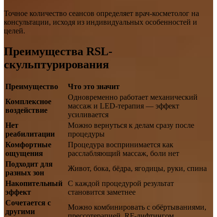
Точное количество сеансов определяет врач-косметолог на
консультации, исходя из индивидуальных особенностей и
целей.
Преимущества RSL-
скульптурирования
Преимущество
Что это значит
Одновременно работает механический
Комплексное
массаж и LED-терапия — эффект
воздействие
усиливается
Нет
Можно вернуться к делам сразу после
реабилитации
процедуры
Комфортные
Процедура воспринимается как
ощущения
расслабляющий массаж, боли нет
Подходит для
Живот, бока, бёдра, ягодицы, руки, спина
разных зон
Накопительный
С каждой процедурой результат
эффект
становится заметнее
Сочетается с
Можно комбинировать с обёртываниями,
другими
прессотерапией, RF-лифтингом