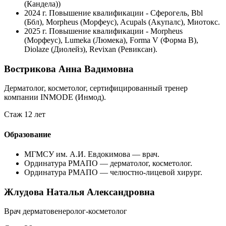
(Кандела))
2024 г.
Повышение квалификации - Сферогель, Bbl
(Ббл), Morpheus (Морфеус), Acupals (Акупалс), Миотокс.
2025 г.
Повышение квалификации ‐ Morpheus
(Морфеус), Lumeka (Люмека), Forma V (Форма В),
Diolaze (Диолейз), Revixan (Ревиксан).
Вострикова Анна Вадимовна
Дерматолог, косметолог, сертифицированный тренер
компании INMODE (Инмод).
Стаж 12 лет
Образование
МГМСУ им. А.И. Евдокимова — врач.
Ординатура РМАПО — дерматолог, косметолог.
Ординатура РМАПО — челюстно-лицевой хирург.
Жлудова Наталья Александровна
Врач дерматовенеролог-косметолог