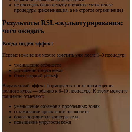
не посещать баню и сауну в течение суток после
процедуры (рекомендация, а не строгое ограничение)
Результаты RSL-скульптурирования:
чего ожидать
Когда виден эффект
Первые изменения можно заметить уже после 1–3 процедур:
уменьшение отёчности
улучшение тонуса кожи
более гладкий рельеф
Выраженный эффект формируется после прохождения
полного курса — обычно к 6–10 процедуре. К этому моменту
пациенты отмечают:
уменьшение объёмов в проблемных зонах
сглаживание проявлений целлюлита
более подтянутые контуры тела
повышение упругости кожи