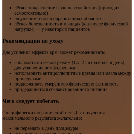
лёгкое покраснение в зонах воздействия (проходит
самостоятельно)
ощущение тепла в обработанных областях
лёгкая болезненность в мышцах (как после физической
нагрузки) — у некоторых пациентов
Рекомендации по уходу
Для усиления эффекта врач может рекомендовать:
соблюдать питьевой режим (1,5–2 литра воды в день)
для ускорения лимфодренажа
использовать антицеллюлитные кремы или масла между
процедурами
поддерживать умеренную физическую активность
придерживаться сбалансированного питания
Чего следует избегать
Специфических ограничений нет. Для получения
максимального результата желательно:
не переедать в день процедуры
ограничить алкоголь в день сеанса