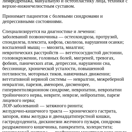
лимфодренажа, мануальную и остеопластику лица, техники с
верхне-нижнечелюстным суставом.
Принимает пациентов с болевыми синдромами и
депрессивными состояниями.
Cпециализируется на диагностике и лечении:
заболеваний позвоночника — остеохондроза, протрузий,
спондилеза, плексита, кифоза, сколиоза, нарушения осанки;
воспалений мышц — миозита, миалгии;
невротических расстройств — вегетососудистой дистонии,
головокружении, головных болей, мигреней, тревогах,
фобиях, панических атак, депрессии, нарушении сна,
бессоннице, хронической усталости, повышенной
потливости, моторных тиков, навязчивых движении;
вегетативной нервной системы — невралгии, межреберной
невралгии, парезов, аменореи, дисменорее,
гипервентиляционном синдроме, невропатии, невропатии
тройничного нерва, неврите, неврозе, нейропатии, парезе
лицевого нерва;
ЛОР-заболеваний — затяжного ринита;
желудочно-кишечного тракта — хронического гастрита,
запоров, язвы желудка и двенадцатиперстной кишки,
гастродуоденита, дискинезии желчного пузыря, синдрома
раздраженного кишечника, панкреатита, холецистита;