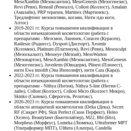
MesoXanthin (Мезоксантин), MesoGenesis (Мезогенезис),
Revi (Реви), Reneall (Ренеалл), Collost (Коллост), Amalain
(Амалайн), PRP терапия, Martinex (Мартинекс),
Тредлифтинг мезонитями, когами, Нити пдо коги,
Аптос)
2019-2021 гг.
Курсы повышения квалификации в
области инъекционной косметологии (работа с
препаратами - Мелсмон, Лаеннек, Curacen (Курасен),
Radiesse (Радиесс), Dysport (Диспорт), Xeomin
(Ксеомин), Platinum (Платинум), Revi (Реви), Mesosculpt
(Мезоскальпт), Mesoeye (Мезоай), MesoWarton
(Мезовартон), MesoXanthin (Мезоксантин), MesoGenesis
(Мезогенезис), Juvederm (Ювидерм), Plinest (Плинест),
нити Ewa innolift (Эва Иннолифт), нити Cara (Кара)).
2022-2023 гг.
Курсы повышения квалификации в
области инъекционной косметологии (работа с
препаратами - Nithya (Нития), Nithya S-line (Нития С-
лайн), Collost (Коллост), Collost Micro (Коллост Микро),
Skinko (Скинко), Сферогель, Релатокс).
2020-2023 гг.
Курсы повышения квалификации в
области аппаратной косметологии (Deka (Дека), Secret
RF (Сикрет РФ), Skin Perfect (Скин Перфект), Heleo
(Хелео), Beautylaser (Бьютилайзер), М22, Bbl (Ббл),
Morpheus (Морфеус), Lumeka (Люмека), Ultraformer MPT
(Ультраформер МПТ), Ulthera (Альтера), Candella