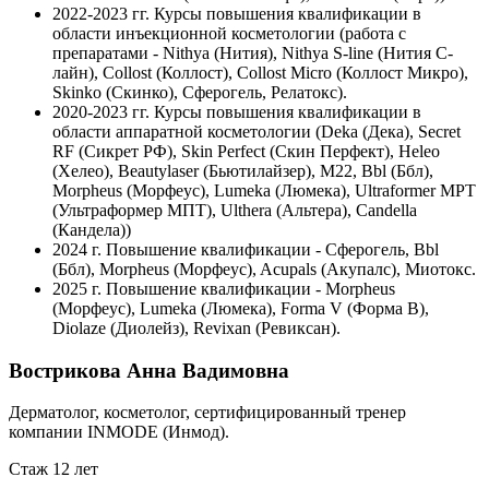
2022-2023 гг.
Курсы повышения квалификации в
области инъекционной косметологии (работа с
препаратами - Nithya (Нития), Nithya S-line (Нития С-
лайн), Collost (Коллост), Collost Micro (Коллост Микро),
Skinko (Скинко), Сферогель, Релатокс).
2020-2023 гг.
Курсы повышения квалификации в
области аппаратной косметологии (Deka (Дека), Secret
RF (Сикрет РФ), Skin Perfect (Скин Перфект), Heleo
(Хелео), Beautylaser (Бьютилайзер), М22, Bbl (Ббл),
Morpheus (Морфеус), Lumeka (Люмека), Ultraformer MPT
(Ультраформер МПТ), Ulthera (Альтера), Candella
(Кандела))
2024 г.
Повышение квалификации - Сферогель, Bbl
(Ббл), Morpheus (Морфеус), Acupals (Акупалс), Миотокс.
2025 г.
Повышение квалификации ‐ Morpheus
(Морфеус), Lumeka (Люмека), Forma V (Форма В),
Diolaze (Диолейз), Revixan (Ревиксан).
Вострикова Анна Вадимовна
Дерматолог, косметолог, сертифицированный тренер
компании INMODE (Инмод).
Стаж 12 лет