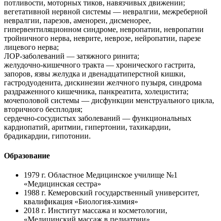
потливости, моторных тиков, навязчивых движении;
вегетативной нервной системы — невралгии, межреберной
невралгии, парезов, аменореи, дисменорее,
гипервентиляционном синдроме, невропатии, невропатии
тройничного нерва, неврите, неврозе, нейропатии, парезе
лицевого нерва;
ЛОР-заболеваний — затяжного ринита;
желудочно-кишечного тракта — хронического гастрита,
запоров, язвы желудка и двенадцатиперстной кишки,
гастродуоденита, дискинезии желчного пузыря, синдрома
раздраженного кишечника, панкреатита, холецистита;
мочеполовой системы — дисфункции менструального цикла,
вторичного бесплодия;
сердечно-сосудистых заболеваний — функциональных
кардиопатий, аритмии, гипертонии, тахикардии,
брадикардии, гипотонии.
Образование
1979 г.
Областное Медицинское училище №1
«Медицинская сестра»
1988 г.
Кемеровский государственный университет,
квалификация «Биология-химия»
2018 г.
Институт массажа и косметологии,
«Медицинский массаж в педиатрии»