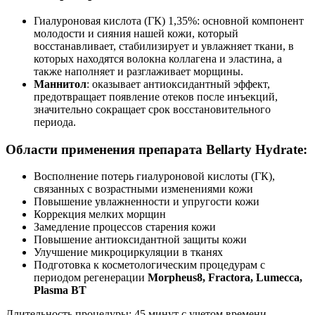
Гиалуроновая кислота (ГК) 1,35%: основной компонент
молодости и сияния нашей кожи, который
восстанавливает, стабилизирует и увлажняет ткани, в
которых находятся волокна коллагена и эластина, а
также наполняет и разглаживает морщины.
Маннитол
: оказывает антиоксидантный эффект,
предотвращает появление отеков после инъекций,
значительно сокращает срок восстановительного
периода.
Области применения препарата Bellarty Hydrate:
Восполнение потерь гиалуроновой кислоты (ГК),
связанных с возрастными изменениями кожи
Повышение увлажненности и упругости кожи
Коррекция мелких морщин
Замедление процессов старения кожи
Повышение антиоксидантной защиты кожи
Улучшение микроциркуляции в тканях
Подготовка к косметологическим процедурам с
периодом регенерации
Morpheus
8,
Fractora
,
Lumecca
,
Plasma
BT
Длительность процедуры: 45 минут с учетом времени