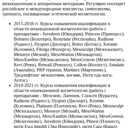
инъекционным и аппаратным методикам. Регулярно посещает
российские и международные конгрессы, симпозиумы,
тренинги, посвященные эстетической косметологии.
2015-2018 гг.
Курсы повышения квалификации в
области инъекционной косметологии (работа с
препаратами - Juvederm (Ювидерм), Princess (Принцесс),
Belotero (Белотеро), Restylane (Рестилайн), Radiesse
(Радиесс), Dysport (Диспорт), Botox (Ботокс), Xeomin
(Ксеомин), Filorga (Филорга), Mesosculpt (Мезоскальпт),
Mesoeye (Мезоай), MesoWarton (Мезовартон),
MesoXanthin (Мезоксантин), MesoGenesis (Мезогенезис),
Revi (Реви), Reneall (Ренеалл), Collost (Коллост), Amalain
(Амалайн), PRP терапия, Martinex (Мартинекс),
Тредлифтинг мезонитями, когами, Нити пдо коги,
Аптос)
2019-2021 гг.
Курсы повышения квалификации в
области инъекционной косметологии (работа с
препаратами - Мелсмон, Лаеннек, Curacen (Курасен),
Radiesse (Радиесс), Dysport (Диспорт), Xeomin
(Ксеомин), Platinum (Платинум), Revi (Реви), Mesosculpt
(Мезоскальпт), Mesoeye (Мезоай), MesoWarton
(Мезовартон), MesoXanthin (Мезоксантин), MesoGenesis
(Мезогенезис), Juvederm (Ювидерм), Plinest (Плинест),
нити Ewa innolift (Эва Иннолифт), нити Cara (Кара)).