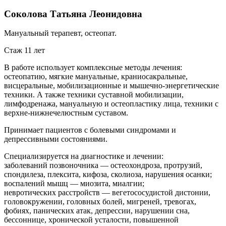
Соколова Татьяна Леонидовна
Мануальный терапевт, остеопат.
Стаж 11 лет
В работе использует комплексные методы лечения:
остеопатию, мягкие мануальные, краниосакральные,
висцеральные, мобилизационные и мышечно-энергетические
техники. А также техники суставной мобилизации,
лимфодренажа, мануальную и остеопластику лица, техники с
верхне-нижнечелюстным суставом.
Принимает пациентов с болевыми синдромами и
депрессивными состояниями.
Cпециализируется на диагностике и лечении:
заболеваний позвоночника — остеохондроза, протрузий,
спондилеза, плексита, кифоза, сколиоза, нарушения осанки;
воспалений мышц — миозита, миалгии;
невротических расстройств — вегетососудистой дистонии,
головокружении, головных болей, мигреней, тревогах,
фобиях, панических атак, депрессии, нарушении сна,
бессоннице, хронической усталости, повышенной