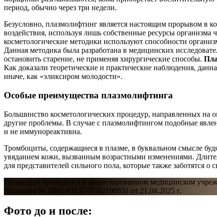
период, обычно через три недели.
Безусловно, плазмолифтинг является настоящим прорывом в кос
воздействия, используя лишь собственные ресурсы организма 
косметологические методики используют способности организм
Данная методика была разработана в медицинских исследовате
остановить старение, не применяя хирургические способы.
Пла
Как доказали теоретические и практические наблюдения, данна
иначе, как «эликсиром молодости».
Особые преимущества плазмолифтинга
Большинство косметологических процедур, направленных на о
другие проблемы. В случае с плазмолифтингом подобные явле
и не иммунореактивна.
Тромбоциты, содержащиеся в плазме, в буквальном смысле буд
увяданием кожи, вызванным возрастными изменениями. Длител
для представителей сильного пола, которые также заботятся о с
Процедура проводится в лицензированном медицинском учреж
Лицензия № Л041-01137-77/02190531 от 21.04.2025 г.
Фото до и после: