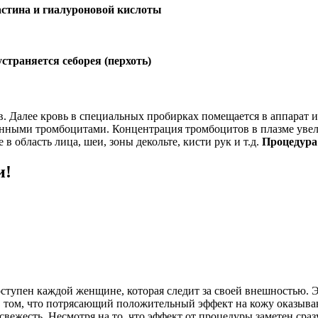
астина и гиалуроновой кислоты
устраняется себорея (перхоть)
ов. Далее кровь в специальных пробирках помещается в аппарат 
анными тромбоцитами. Концентрация тромбоцитов в плазме увели
 область лица, шеи, зоны декольте, кисти рук и т.д.
Процедура 
и!
ступен каждой женщине, которая следит за своей внешностью. Эт
 в том, что потрясающий положительный эффект на кожу оказыв
ежесть. Несмотря на то, что эффект от процедуры заметен сраз