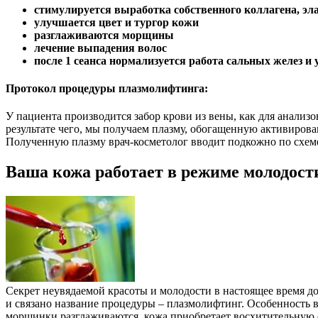
стимулируется выработка собственного коллагена, эл
улучшается цвет и тургор кожи
разглаживаются морщины
лечение выпадения волос
после 1 сеанса нормализуется работа сальных желез и 
Протокол процедуры плазмолифтинга:
У пациента производится забор крови из вены, как для анализ
результате чего, мы получаем плазму, обогащенную активиров
Полученную плазму врач-косметолог вводит подкожно по схеме в
Ваша кожа работает в режиме молодост
Секрет неувядаемой красоты и молодости в настоящее время до
и связано название процедуры – плазмолифтинг. Особенность
морщинки разглаживаются, кожа приобретает восхитительную св