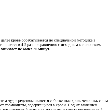
и далее кровь обрабатывается по специальной методике в
чивается в 4-5 раз по сравнению с исходным количеством.
занимает не более 30 минут.
им чудо средством является собственная кровь человека, с чем
ают тромбоциты, содержащиеся в крови. Под их влиянием
у, максимальный результат достигается спустя определенный