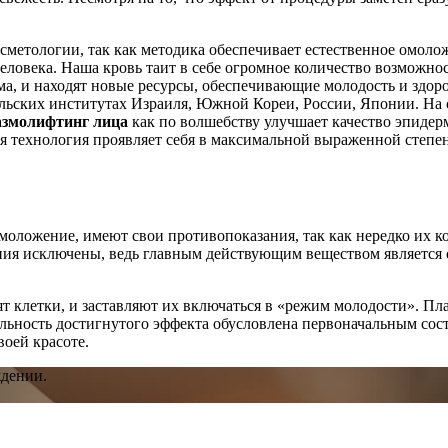
метологии, так как методика обеспечивает естественное омолож
человека. Наша кровь таит в себе огромное количество возмож
а, и находят новые ресурсы, обеспечивающие молодость и здоро
льских институтах Израиля, Южной Кореи, России, Японии. На 
змолифтинг лица
как по волшебству улучшает качество эпидер
я технология проявляет себя в максимальной выраженной степен
моложение, имеют свои противопоказания, так как нередко их 
ния исключены, ведь главным действующим веществом является 
ят клетки, и заставляют их включаться в «режим молодости». П
ьность достигнутого эффекта обусловлена первоначальным сост
воей красоте.
дении.