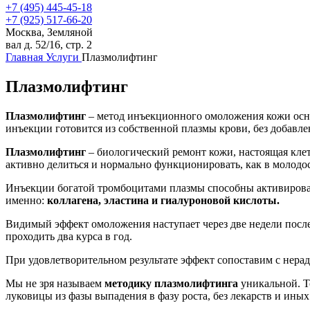
+7 (495) 445-45-18
+7 (925) 517-66-20
Москва, Земляной
вал д. 52/16, стр. 2
Главная
Услуги
Плазмолифтинг
Плазмолифтинг
Плазмолифтинг
– метод инъекционного омоложения кожи осно
инъекции готовится из собственной плазмы крови, без добавле
Плазмолифтинг
– биологический ремонт кожи, настоящая клет
активно делиться и нормально функционировать, как в молодо
Инъекции богатой тромбоцитами плазмы способны активировать
именно:
коллагена, эластина и гиалуроновой кислоты.
Видимый эффект омоложения наступает через две недели после
проходить два курса в год.
При удовлетворительном результате эффект сопоставим с нера
Мы не зря называем
методику плазмолифтинга
уникальной. Т
луковицы из фазы выпадения в фазу роста, без лекарств и ины