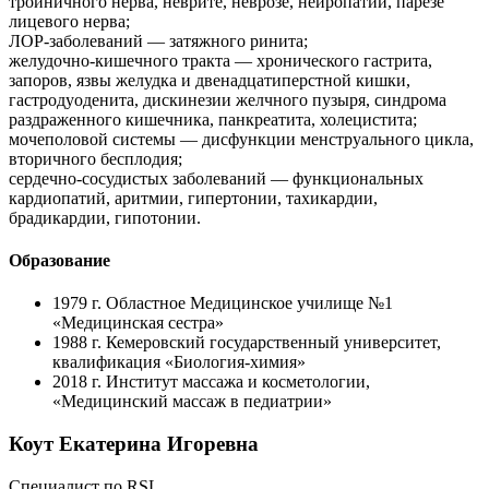
тройничного нерва, неврите, неврозе, нейропатии, парезе
лицевого нерва;
ЛОР-заболеваний — затяжного ринита;
желудочно-кишечного тракта — хронического гастрита,
запоров, язвы желудка и двенадцатиперстной кишки,
гастродуоденита, дискинезии желчного пузыря, синдрома
раздраженного кишечника, панкреатита, холецистита;
мочеполовой системы — дисфункции менструального цикла,
вторичного бесплодия;
сердечно-сосудистых заболеваний — функциональных
кардиопатий, аритмии, гипертонии, тахикардии,
брадикардии, гипотонии.
Образование
1979 г.
Областное Медицинское училище №1
«Медицинская сестра»
1988 г.
Кемеровский государственный университет,
квалификация «Биология-химия»
2018 г.
Институт массажа и косметологии,
«Медицинский массаж в педиатрии»
Коут Екатерина Игоревна
Специалист по RSL.