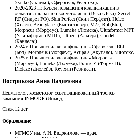
Skinko (Скинко), Сферогель, Релатокс).
2020-2023 гг.
Курсы повышения квалификации в
области аппаратной косметологии (Deka (Дека), Secret
RF (Сикрет РФ), Skin Perfect (Скин Перфект), Heleo
(Хелео), Beautylaser (Бьютилайзер), М22, Bbl (Ббл),
Morpheus (Морфеус), Lumeka (Люмека), Ultraformer MPT
(Ультраформер МПТ), Ulthera (Альтера), Candella
(Кандела))
2024 г.
Повышение квалификации - Сферогель, Bbl
(Ббл), Morpheus (Морфеус), Acupals (Акупалс), Миотокс.
2025 г.
Повышение квалификации ‐ Morpheus
(Морфеус), Lumeka (Люмека), Forma V (Форма В),
Diolaze (Диолейз), Revixan (Ревиксан).
Вострикова Анна Вадимовна
Дерматолог, косметолог, сертифицированный тренер
компании INMODE (Инмод).
Стаж 12 лет
Образование
МГМСУ им. А.И. Евдокимова — врач.