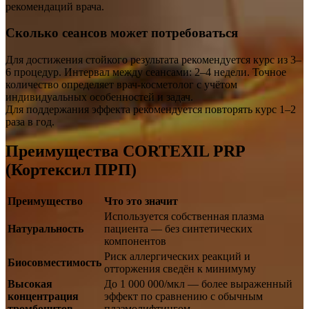
рекомендаций врача.
Сколько сеансов может потребоваться
Для достижения стойкого результата рекомендуется курс из 3–
6 процедур. Интервал между сеансами: 2–4 недели. Точное
количество определяет врач-косметолог с учётом
индивидуальных особенностей и задач.
Для поддержания эффекта рекомендуется повторять курс 1–2
раза в год.
Преимущества CORTEXIL PRP
(Кортексил ПРП)
Преимущество
Что это значит
Используется собственная плазма
Натуральность
пациента — без синтетических
компонентов
Риск аллергических реакций и
Биосовместимость
отторжения сведён к минимуму
Высокая
До 1 000 000/мкл — более выраженный
концентрация
эффект по сравнению с обычным
тромбоцитов
плазмолифтингом