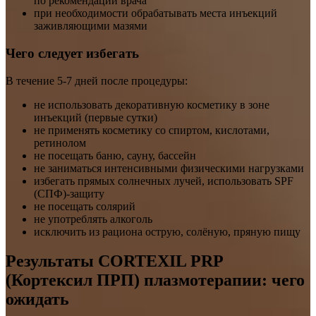
по рекомендации врача
при необходимости обрабатывать места инъекций
заживляющими мазями
Чего следует избегать
В течение 5-7 дней после процедуры:
не использовать декоративную косметику в зоне
инъекций (первые сутки)
не применять косметику со спиртом, кислотами,
ретинолом
не посещать баню, сауну, бассейн
не заниматься интенсивными физическими нагрузками
избегать прямых солнечных лучей, использовать SPF
(СПФ)-защиту
не посещать солярий
не употреблять алкоголь
исключить из рациона острую, солёную, пряную пищу
Результаты CORTEXIL PRP
(Кортексил ПРП) плазмотерапии: чего
ожидать