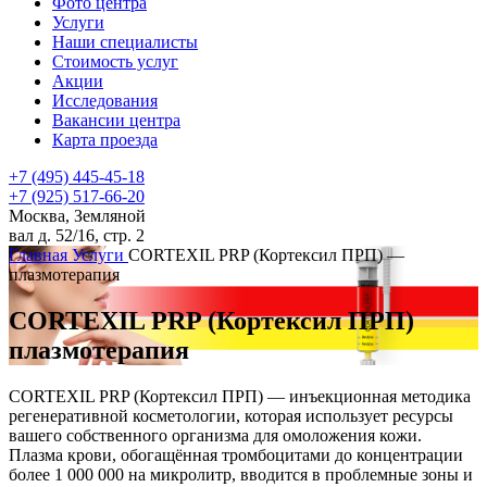
Фото центра
Услуги
Наши специалисты
Стоимость услуг
Акции
Исследования
Вакансии центра
Карта проезда
+7 (495) 445-45-18
+7 (925) 517-66-20
Москва, Земляной
вал д. 52/16, стр. 2
Главная
Услуги
CORTEXIL PRP (Кортексил ПРП) —
плазмотерапия
CORTEXIL PRP
(Кортексил ПРП)
плазмотерапия
CORTEXIL PRP (Кортексил ПРП) — инъекционная методика
регенеративной косметологии, которая использует ресурсы
вашего собственного организма для омоложения кожи.
Плазма крови, обогащённая тромбоцитами до концентрации
более 1 000 000 на микролитр, вводится в проблемные зоны и