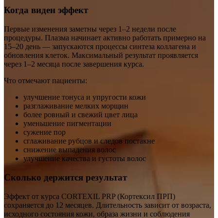
Когда виден эффект
Первые изменения заметны через 1–2 недели после
процедуры. Плазма начинает активно работать примерно на
15–20 день — запускаются процессы синтеза коллагена и
обновления клеток. Максимальный результат проявляется
через 1–2 месяца после завершения курса.
Что отмечают пациенты:
улучшение тонуса и упругости кожи
разглаживание мелких морщин
более ровный и свежий цвет лица
уменьшение пигментации
сужение пор
сглаживание рубцов и следов постакне
снижение выпадения волос
улучшение качества и густоты волос
Сколько держится результат
Эффект от курса CORTEXIL PRP (Кортексил ПРП)
сохраняется до 12 месяцев. Длительность зависит от возраста,
исходного состояния кожи, образа жизни и соблюдения