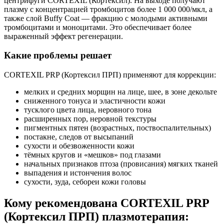
центрифуги CORTEXIL (Кортексил). На выходе получают
плазму с концентрацией тромбоцитов более 1 000 000/мкл, а
также слой Buffy Coat — фракцию с молодыми активными
тромбоцитами и моноцитами. Это обеспечивает более
выраженный эффект регенерации.
Какие проблемы решает
CORTEXIL PRP (Кортексил ПРП) применяют для коррекции:
мелких и средних морщин на лице, шее, в зоне декольте
сниженного тонуса и эластичности кожи
тусклого цвета лица, неровного тона
расширенных пор, неровной текстуры
пигментных пятен (возрастных, поствоспалительных)
постакне, следов от высыпаний
сухости и обезвоженности кожи
тёмных кругов и «мешков» под глазами
начальных признаков птоза (провисания) мягких тканей
выпадения и истончения волос
сухости, зуда, себореи кожи головы
Кому рекомендована CORTEXIL PRP
(Кортексил ПРП) плазмотерапия: