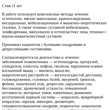
Стаж 11 лет
В работе использует комплексные методы лечения:
остеопатию, мягкие мануальные, краниосакральные,
висцеральные, мобилизационные и мышечно-энергетические
техники. А также техники суставной мобилизации,
лимфодренажа, мануальную и остеопластику лица, техники с
верхне-нижнечелюстным суставом.
Принимает пациентов с болевыми синдромами и
депрессивными состояниями.
Cпециализируется на диагностике и лечении:
заболеваний позвоночника — остеохондроза, протрузий,
спондилеза, плексита, кифоза, сколиоза, нарушения осанки;
воспалений мышц — миозита, миалгии;
невротических расстройств — вегетососудистой дистонии,
головокружении, головных болей, мигреней, тревогах,
фобиях, панических атак, депрессии, нарушении сна,
бессоннице, хронической усталости, повышенной
потливости, моторных тиков, навязчивых движении;
вегетативной нервной системы — невралгии, межреберной
невралгии, парезов, аменореи, дисменорее,
гипервентиляционном синдроме, невропатии, невропатии