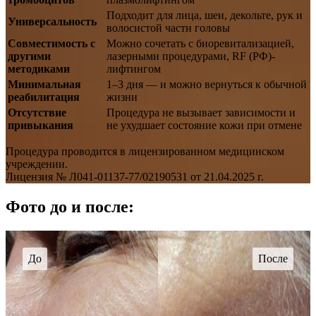
Подходит для лица, шеи, декольте, рук и
Универсальность
волосистой части головы
Совместимость с
Можно сочетать с биоревитализацией,
другими
лазерными процедурами, RF (РФ)-
методиками
лифтингом
Минимальная
1–3 дня — и можно вернуться к обычной
реабилитация
жизни
Отсутствие
Процедура не вызывает зависимости и
привыкания
не ухудшает состояние кожи при отмене
Процедура проводится в лицензированном медицинском
учреждении.
Лицензия № Л041-01137-77/02190531 от 21.04.2025 г.
Фото до и после: