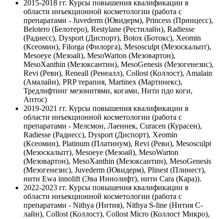
2015-2018 гг.
Курсы повышения квалификации в
области инъекционной косметологии (работа с
препаратами - Juvederm (Ювидерм), Princess (Принцесс),
Belotero (Белотеро), Restylane (Рестилайн), Radiesse
(Радиесс), Dysport (Диспорт), Botox (Ботокс), Xeomin
(Ксеомин), Filorga (Филорга), Mesosculpt (Мезоскальпт),
Mesoeye (Мезоай), MesoWarton (Мезовартон),
MesoXanthin (Мезоксантин), MesoGenesis (Мезогенезис),
Revi (Реви), Reneall (Ренеалл), Collost (Коллост), Amalain
(Амалайн), PRP терапия, Martinex (Мартинекс),
Тредлифтинг мезонитями, когами, Нити пдо коги,
Аптос)
2019-2021 гг.
Курсы повышения квалификации в
области инъекционной косметологии (работа с
препаратами - Мелсмон, Лаеннек, Curacen (Курасен),
Radiesse (Радиесс), Dysport (Диспорт), Xeomin
(Ксеомин), Platinum (Платинум), Revi (Реви), Mesosculpt
(Мезоскальпт), Mesoeye (Мезоай), MesoWarton
(Мезовартон), MesoXanthin (Мезоксантин), MesoGenesis
(Мезогенезис), Juvederm (Ювидерм), Plinest (Плинест),
нити Ewa innolift (Эва Иннолифт), нити Cara (Кара)).
2022-2023 гг.
Курсы повышения квалификации в
области инъекционной косметологии (работа с
препаратами - Nithya (Нития), Nithya S-line (Нития С-
лайн), Collost (Коллост), Collost Micro (Коллост Микро),