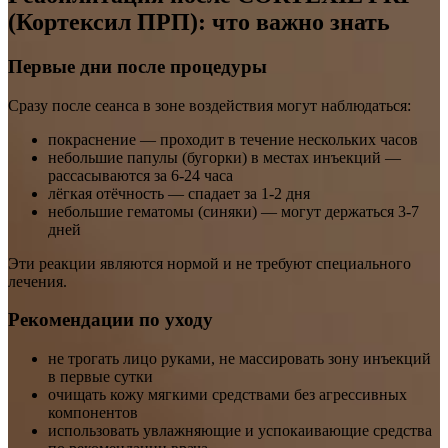
(Кортексил ПРП): что важно знать
Первые дни после процедуры
Сразу после сеанса в зоне воздействия могут наблюдаться:
покраснение — проходит в течение нескольких часов
небольшие папулы (бугорки) в местах инъекций —
рассасываются за 6-24 часа
лёгкая отёчность — спадает за 1-2 дня
небольшие гематомы (синяки) — могут держаться 3-7
дней
Эти реакции являются нормой и не требуют специального
лечения.
Рекомендации по уходу
не трогать лицо руками, не массировать зону инъекций
в первые сутки
очищать кожу мягкими средствами без агрессивных
компонентов
использовать увлажняющие и успокаивающие средства