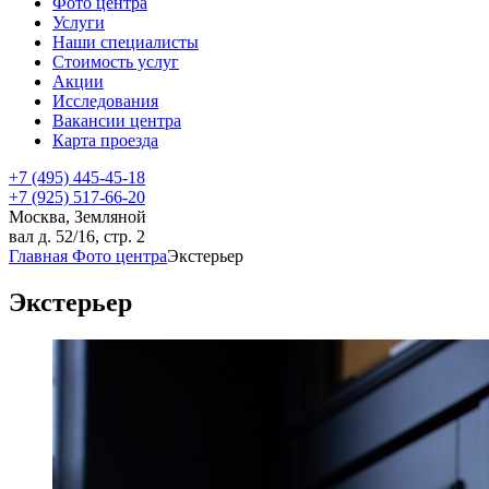
Фото центра
Услуги
Наши специалисты
Стоимость услуг
Акции
Исследования
Вакансии центра
Карта проезда
+7 (495) 445-45-18
+7 (925) 517-66-20
Москва, Земляной
вал д. 52/16, стр. 2
Главная
Фото центра
Экстерьер
Экстерьер