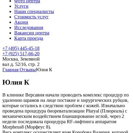
Фото центра
Услуги
Наши специалисты
Стоимость услуг
Акции
Исследования
Вакансии центра
Карта проезда
+7 (495) 445-45-18
+7 (925) 517-66-20
Москва, Земляной
вал д. 52/16, стр. 2
Главная
Отзывы
Юлия К
Юлия К
В клинике Версавия начали проводить комплекс процедур по
удалению шрамов на лице постакне и хирургических рубцов,
которые остались в следствии проблем с кожей. Изначально
проведена процедура биореватализации Pluryal (Плюреаль) с
механическим воздействием бланширование иглой, через 2
недели последовала процедура RF-лифтинга аппаратом
Morpheus8 (Морфеус 8).
Весь комплекс осуществляет врач Коробова Валерия, которой